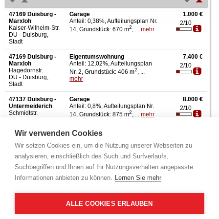
47169 Duisburg -
Garage
1.000 €
Marxloh
Anteil: 0,38%, Aufteilungsplan Nr.
2/10
Kaiser-Wilhelm-Str.
2
14, Grundstück: 670 m
, ...
mehr
DU - Duisburg,
Stadt
47169 Duisburg -
Eigentumswohnung
7.400 €
Marxloh
Anteil: 12,02%, Aufteilungsplan
2/10
Hagedornstr.
2
Nr. 2, Grundstück: 406 m
, ...
DU - Duisburg,
mehr
Stadt
47137 Duisburg -
Garage
8.000 €
Untermeiderich
Anteil: 0,8%, Aufteilungsplan Nr.
2/10
Schmidtstr.
2
14, Grundstück: 875 m
, ...
mehr
DU - Duisburg,
Stadt
Wir verwenden Cookies
47169 Duisburg -
Eigentumswohnung
8.710 €
Wir setzen Cookies ein, um die Nutzung unserer Webseiten zu
Marxloh
Anteil: 7,06%, Aufteilungsplan Nr.
Kaiser-Wilhelm-Str.
2
analysieren, einschließlich des Such und Surfverlaufs,
5, Grundstück: 670 m
, W...
mehr
DU - Duisburg,
Suchbegriffen und Ihnen auf Ihr Nutzungsverhalten angepasste
Stadt
Informationen anbieten zu können.
Lernen Sie mehr
47198 Duisburg -
Eigentumswohnung
10.000 €
Hochheide
Anteil: 0,28%, Aufteilungsplan Nr.
1/10
Ottostr.
2
43, Grundstück: 8.269 m
...
mehr
ALLE COOKIES ERLAUBEN
DU - Duisburg,
Stadt