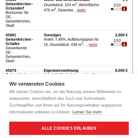
Gelsenkirchen -
2
Grundstück: 324 m
, Wohnfläche:
2/10
Ückendorf
2
476 m
, Gewerbe...
mehr
Bochumer Str.
GE -
Gelsenkirchen,
Stadt
45881
Sonstiges
2.000 €
Gelsenkirchen -
Anteil: 7,48%, Aufteilungsplan Nr.
2/10
Schalke
2
10, Grundstück: 438 m
, ...
mehr
Gewerkenstr.
GE -
Gelsenkirchen,
Stadt
45879
Eigentumswohnung
8.000 €
Gelsenkirchen -
Anteil: 3,1%, Aufteilungsplan Nr.
2/10
Neustadt
2
5, Grundstück: 806 m
, Wo...
Wir verwenden Cookies
Josefstr.
mehr
GE -
Wir setzen Cookies ein, um die Nutzung unserer Webseiten zu
Gelsenkirchen,
Stadt
analysieren, einschließlich des Such und Surfverlaufs,
Suchbegriffen und Ihnen auf Ihr Nutzungsverhalten angepasste
45886
Grundstück
8.500 €
Gelsenkirchen -
2
Grundstück: 2.100 m
, nicht
2/10
Informationen anbieten zu können.
Lernen Sie mehr
Ückendorf
bebaubar, ...
mehr
Leithestr.
GE -
Gelsenkirchen,
ALLE COOKIES ERLAUBEN
Stadt