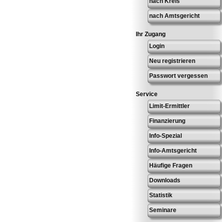
nach Kreis
nach Amtsgericht
Ihr Zugang
Login
Neu registrieren
Passwort vergessen
Service
Limit-Ermittler
Finanzierung
Info-Spezial
Info-Amtsgericht
Häufige Fragen
Downloads
Statistik
Seminare