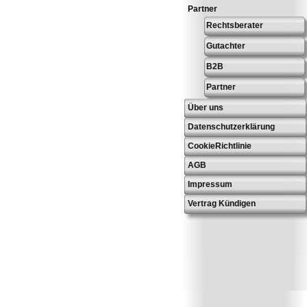
Partner
Rechtsberater
Gutachter
B2B
Partner
Über uns
Datenschutzerklärung
CookieRichtlinie
AGB
Impressum
Vertrag Kündigen