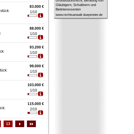
Grundstücksrecht, Beratung von
Gläubigern, Schuldnern und
83.000 €
Bietinteressenten
stück:
1/10
www.rechtsanwalt-duepmeier.de
88.000 €
3
1/10
93.200 €
ck:
1/10
99.000 €
tück:
1/10
103.000 €
1/10
115.000 €
ück:
2/10
13