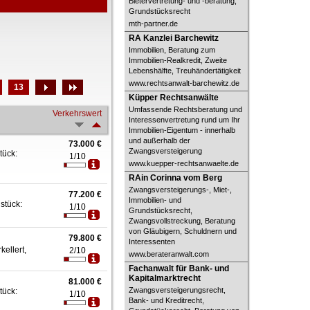
Bietervertretung- und -beratung,
Grundstücksrecht
mth-partner.de
RA Kanzlei Barchewitz
RA Kanzlei Barchewitz
Immobilien, Beratung zum
Immobilien-Realkredit, Zweite
Lebenshälfte, Treuhändertätigkeit
www.rechtsanwalt-barchewitz.de
13
Küpper Rechtsanwälte
Küpper Rechtsanwälte
Umfassende Rechtsberatung und
Verkehrswert
Interessenvertretung rund um Ihr
Immobilien-Eigentum - innerhalb
und außerhalb der
73.000 €
Zwangsversteigerung
tück:
1/10
www.kuepper-rechtsanwaelte.de
RAin Corinna vom Berg
RAin Corinna vom Berg
Zwangsversteigerungs-, Miet-,
77.200 €
Immobilien- und
stück:
1/10
Grundstücksrecht,
Zwangsvollstreckung, Beratung
von Gläubigern, Schuldnern und
79.800 €
Interessenten
kellert,
2/10
www.berateranwalt.com
Fachanwalt für Bank- und
Fachanwalt für Bank- und
Kapitalmarktrecht
Kapitalmarktrecht
81.000 €
Zwangsversteigerungsrecht,
tück:
1/10
Bank- und Kreditrecht,