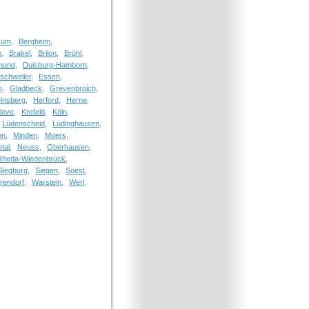
kum,
Bergheim,
p,
Brakel,
Brilon,
Brühl,
mund,
Duisburg-Hamborn,
schweiler,
Essen,
n,
Gladbeck,
Grevenbroich,
insberg,
Herford,
Herne,
leve,
Krefeld,
Köln,
Lüdenscheid,
Lüdinghausen,
n,
Minden,
Moers,
tal,
Neuss,
Oberhausen,
Rheda-Wiedenbrück,
Siegburg,
Siegen,
Soest,
rendorf,
Warstein,
Werl,