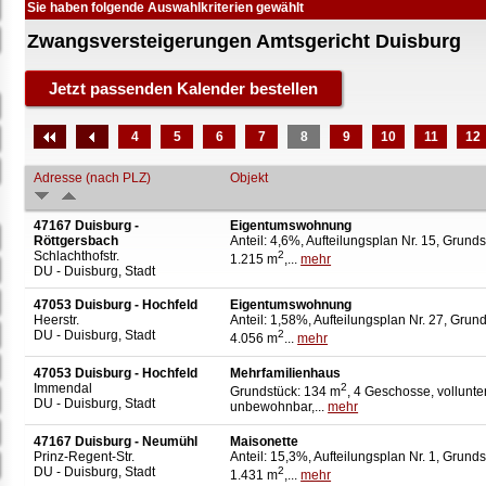
Sie haben folgende Auswahlkriterien gewählt
Zwangsversteigerungen Amtsgericht Duisburg
4
5
6
7
8
9
10
11
12
Adresse (nach PLZ)
Objekt
47167 Duisburg -
Eigentumswohnung
Röttgersbach
Anteil: 4,6%, Aufteilungsplan Nr. 15, Grunds
Schlachthofstr.
2
1.215 m
,...
mehr
DU - Duisburg, Stadt
47053 Duisburg - Hochfeld
Eigentumswohnung
Heerstr.
Anteil: 1,58%, Aufteilungsplan Nr. 27, Grund
DU - Duisburg, Stadt
2
4.056 m
...
mehr
47053 Duisburg - Hochfeld
Mehrfamilienhaus
Immendal
2
Grundstück: 134 m
, 4 Geschosse, vollunter
DU - Duisburg, Stadt
unbewohnbar,...
mehr
47167 Duisburg - Neumühl
Maisonette
Prinz-Regent-Str.
Anteil: 15,3%, Aufteilungsplan Nr. 1, Grunds
DU - Duisburg, Stadt
2
1.431 m
,...
mehr