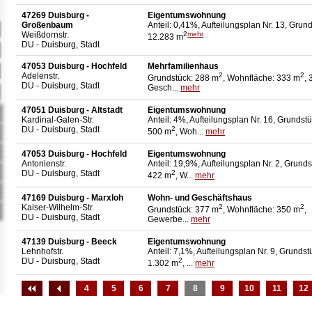
47269 Duisburg -
Eigentumswohnung
Großenbaum
Anteil: 0,41%, Aufteilungsplan Nr. 13, Grund
Weißdornstr.
2
mehr
12.283 m
DU - Duisburg, Stadt
47053 Duisburg - Hochfeld
Mehrfamilienhaus
Adelenstr.
2
2
Grundstück: 288 m
, Wohnfläche: 333 m
, 
DU - Duisburg, Stadt
Gesch...
mehr
47051 Duisburg - Altstadt
Eigentumswohnung
Kardinal-Galen-Str.
Anteil: 4%, Aufteilungsplan Nr. 16, Grundstü
DU - Duisburg, Stadt
2
500 m
, Woh...
mehr
47053 Duisburg - Hochfeld
Eigentumswohnung
Antonienstr.
Anteil: 19,9%, Aufteilungsplan Nr. 2, Grunds
DU - Duisburg, Stadt
2
422 m
, W...
mehr
47169 Duisburg - Marxloh
Wohn- und Geschäftshaus
Kaiser-Wilhelm-Str.
2
2
Grundstück: 377 m
, Wohnfläche: 350 m
,
DU - Duisburg, Stadt
Gewerbe...
mehr
47139 Duisburg - Beeck
Eigentumswohnung
Lehnhofstr.
Anteil: 7,1%, Aufteilungsplan Nr. 9, Grundst
DU - Duisburg, Stadt
2
1.302 m
, ...
mehr
4
5
6
7
8
9
10
11
12