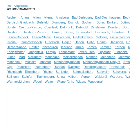
Info - Amtsgericht
Weitere Amtsgerichte
Aachen,
Ahaus,
Ahlen,
Altena,
Arnsberg,
Bad Berleburg,
Bad Oeynhausen,
Bec
Bergisch Gladbach,
Bielefeld,
Blomberg,
Bocholt,
Bochum,
Bonn,
Borken,
Bottro
Bünde,
Castrop-Rauxel,
Coesfeld,
Delbrück,
Detmold,
Dinslaken,
Dorsten,
Dort
Duisburg,
Duisburg-Ruhrort,
Dülmen,
Düren,
Düsseldorf,
Emmerich,
Erkelenz,
E
Essen-Borbeck,
Essen-Steele,
Euskirchen,
Geilenkirchen,
Geldern,
Gelsenkirche
Gronau,
Gummersbach,
Gütersloh,
Hagen,
Hagen,
Halle,
Hamm,
Hattingen,
He
Herne Wanne,
Höxter,
Ibbenbüren,
Iserlohn,
Jülich,
Kamen,
Kempen,
Kerpen,
K
Königswinter,
Langenfeld,
Lemgo,
Lennestadt,
Leverkusen,
Lippstadt,
Lübbecke,
Lünen,
Marl,
Marsberg,
Medebach,
Meinerzhagen,
Menden,
Meschede,
Mettman
Monschau,
Mülheim,
Münster,
Mönchengladbach,
Mönchengladbach-Rheydt,
Nette
Olpe,
Paderborn,
Plettenberg,
Rahden,
Ratingen,
Recklinghausen,
Remscheid,
Rheinbach,
Rheinberg,
Rheine,
Schleiden,
Schmallenberg,
Schwelm,
Schwerte,
Solingen,
Steinfurt,
Tecklenburg,
Unna,
Velbert,
Viersen,
Waldbröl,
Warburg,
Wa
Wermelskirchen,
Wesel,
Wetter,
Wipperfürth,
Witten,
Wuppertal,