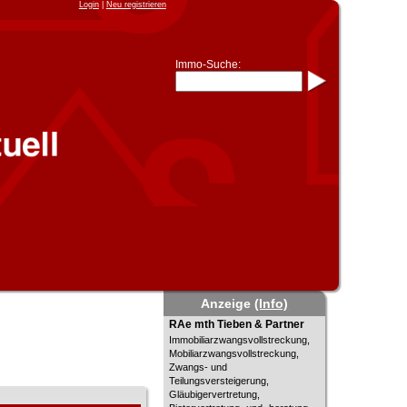
Login
|
Neu registrieren
Immo-Suche:
Immo-Schnellsuche nach:
- KFZ-Kennzeichen
* Postleitzahl (1- bis 5-stellig)
* Ortsname
- Aktenzeichen
- UNIKA-ID
* Suche verfeinern durch
Kombinieren
z.B.:
15 Frankfurt
für
Frankfurt/Oder
und
6 Frankfurt
für Frankfurt am
Main
Immobiliensuche
nach Kreis
Anzeige
(Info)
nach Amtsgericht
RAe mth Tieben & Partner
RAe mth Tieben & Partner
Immobiliarzwangsvollstreckung,
Mobiliarzwangsvollstreckung,
Zwangs- und
Teilungsversteigerung,
Gläubigervertretung,