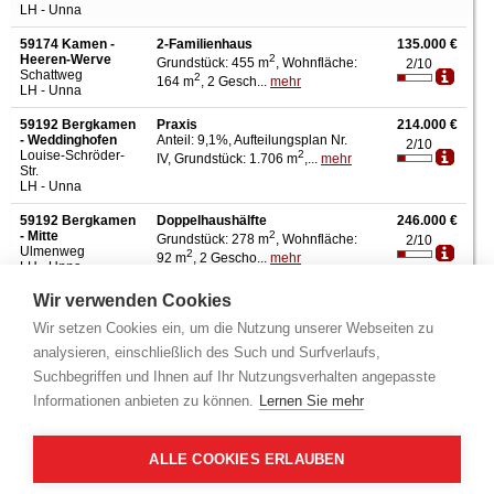
LH - Unna
59174 Kamen -
2-Familienhaus
135.000 €
Heeren-Werve
2
Grundstück: 455 m
, Wohnfläche:
2/10
Schattweg
2
164 m
, 2 Gesch...
mehr
LH - Unna
59192 Bergkamen
Praxis
214.000 €
- Weddinghofen
Anteil: 9,1%, Aufteilungsplan Nr.
2/10
Louise-Schröder-
2
IV, Grundstück: 1.706 m
,...
mehr
Str.
LH - Unna
59192 Bergkamen
Doppelhaushälfte
246.000 €
- Mitte
2
Grundstück: 278 m
, Wohnfläche:
2/10
Ulmenweg
2
92 m
, 2 Gescho...
mehr
LH - Unna
Wir verwenden Cookies
59174 Kamen -
Doppelhaushälfte
249.000 €
Kamen-Mitte
2
Grundstück: 348 m
, Wohnfläche:
1/10
Wir setzen Cookies ein, um die Nutzung unserer Webseiten zu
Auf dem Berge
2
104 m
, 2 Gesch...
mehr
LH - Unna
analysieren, einschließlich des Such und Surfverlaufs,
Suchbegriffen und Ihnen auf Ihr Nutzungsverhalten angepasste
59174 Kamen -
Doppelhaushälfte
295.000 €
Methler
2
Informationen anbieten zu können.
Lernen Sie mehr
Grundstück: 662 m
, Wohnfläche:
Bolteweg
2
160 m
, 2 Gesch...
mehr
LH - Unna
ALLE COOKIES ERLAUBEN
59192 Bergkamen
Doppelhaushälfte
365.000 €
- Mitte
2
Grundstück: 250 m
, Wohnfläche:
2/10
Kurt-Piehl-Str.