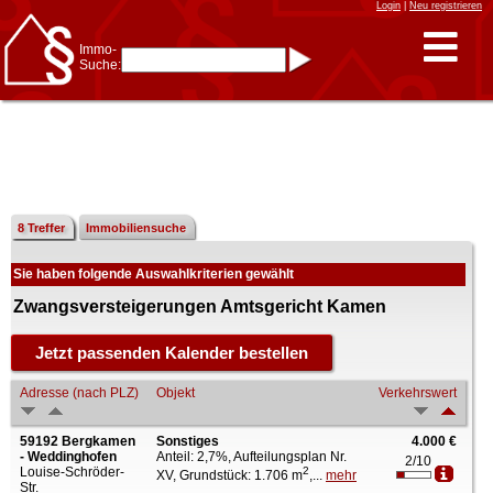
Login
|
Neu registrieren
Immo-
Suche:
Immo-Schnellsuche nach:
- KFZ-Kennzeichen
* Postleitzahl (1- bis 5-stellig)
* Ortsname
- Aktenzeichen
- UNIKA-ID
* Suche verfeinern durch
Kombinieren
z.B.:
15 Frankfurt
für
Frankfurt/Oder
8 Treffer
Immobiliensuche
und
6 Frankfurt
für Frankfurt
am Main
Sie haben folgende Auswahlkriterien gewählt
Immobiliensuche
nach Kreis
Zwangsversteigerungen Amtsgericht Kamen
nach Amtsgericht
Adresse (nach PLZ)
Objekt
Verkehrswert
59192 Bergkamen
Sonstiges
4.000 €
- Weddinghofen
Anteil: 2,7%, Aufteilungsplan Nr.
2/10
Louise-Schröder-
2
XV, Grundstück: 1.706 m
,...
mehr
Str.