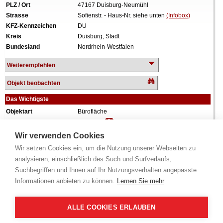
PLZ / Ort
47167 Duisburg-Neumühl
Strasse
Sofienstr. - Haus-Nr. siehe unten
(Infobox)
KFZ-Kennzeichen
DU
Kreis
Duisburg, Stadt
Bundesland
Nordrhein-Westfalen
Weiterempfehlen
Objekt beobachten
Das Wichtigste
Objektart
Bürofläche
Verkehrswert
12.300 €
Wiederholungstermin
Nein
Wir verwenden Cookies
Termin
siehe unten
(Infobox)
Wir setzen Cookies ein, um die Nutzung unserer Webseiten zu
Baujahr
ca. 1906
analysieren, einschließlich des Such und Surfverlaufs,
Grundstück
304 m²
Suchbegriffen und Ihnen auf Ihr Nutzungsverhalten angepasste
Gewerbefläche
90 m²
Informationen anbieten zu können.
Lernen Sie mehr
Weiteres
Anteil: 138/1.000 = 13,8%, Aufteilungsplan Nr. 1,
Erdgeschoss, Keller, Teilwiederaufbau ca. 1949,
desolater Zustand, keine Innenbesichtigung,
ALLE COOKIES ERLAUBEN
zum Zeitpunkt der Wertermittlung leerstehend.