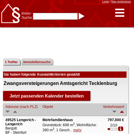
Login
|
Neu registrieren
Immo-
Suche:
Immo-Schnellsuche nach:
- KFZ-Kennzeichen
* Postleitzahl (1- bis 5-stellig)
* Ortsname
- Aktenzeichen
- UNIKA-ID
* Suche verfeinern durch
Kombinieren
z.B.:
15 Frankfurt
für
Frankfurt/Oder
1 Treffer
Immobiliensuche
und
6 Frankfurt
für Frankfurt
am Main
Sie haben folgende Auswahlkriterien gewählt
Immobiliensuche
nach Kreis
Zwangsversteigerungen Amtsgericht Tecklenburg
nach Amtsgericht
Adresse (nach PLZ)
Objekt
Verkehrswert
49525 Lengerich -
Mehrfamilienhaus
797.000 €
Lengerich
2
Grundstück: 698 m
, Wohnfläche:
2/10
Bergstr.
2
390 m
, 1 Gesch...
mehr
BF - Steinfurt