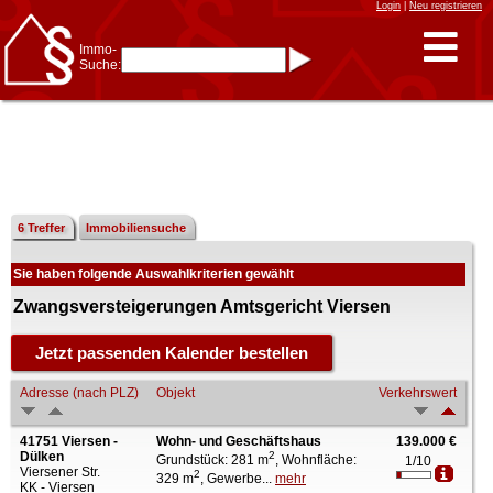
Login
|
Neu registrieren
Immo-
Suche:
Immo-Schnellsuche nach:
- KFZ-Kennzeichen
* Postleitzahl (1- bis 5-stellig)
* Ortsname
- Aktenzeichen
- UNIKA-ID
* Suche verfeinern durch
Kombinieren
z.B.:
15 Frankfurt
für
Frankfurt/Oder
6 Treffer
Immobiliensuche
und
6 Frankfurt
für Frankfurt
am Main
Sie haben folgende Auswahlkriterien gewählt
Immobiliensuche
nach Kreis
Zwangsversteigerungen Amtsgericht Viersen
nach Amtsgericht
Adresse (nach PLZ)
Objekt
Verkehrswert
41751 Viersen -
Wohn- und Geschäftshaus
139.000 €
Dülken
2
Grundstück: 281 m
, Wohnfläche:
1/10
Viersener Str.
2
329 m
, Gewerbe...
mehr
KK - Viersen