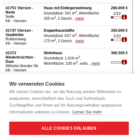
41751 Viersen -
Haus mit Einliegerwohnung
280.000 €
Nette
2
Grundstück: 341 m
, Wohnfläche:
2/10
Nette
2
205 m
, 2 Gesch...
mehr
KK - Viersen
41747 Viersen -
Doppelhaushälfte
350.000 €
Stadtmitte
2
Grundstück: 637 m
, Wohnfläche:
2/10
Rotdornweg
2
175 m
, 2 Gesch...
mehr
KK - Viersen
41372
Wohnhaus
366.500 €
Niederkrüchten -
2
Grundstück: 1.016 m
,
Dam
2
Wohnfläche: 100 m
, vollu...
mehr
Wilhelm-Brester-Str.
KK - Viersen
41751 Viersen -
Einfamilienhaus
400.000 €
Wir verwenden Cookies
Boisheim
2
Grundstück: 1.033 m
,
2/10
Nettetaler Str.
2
Wohnfläche: 292 m
, 2 Ges...
Wir setzen Cookies ein, um die Nutzung unserer Webseiten zu
KK - Viersen
mehr
analysieren, einschließlich des Such und Surfverlaufs,
41748 Viersen -
Gaststätte
415.000 €
Suchbegriffen und Ihnen auf Ihr Nutzungsverhalten angepasste
Helenabrunn
2
Grundstück: 503 m
,
2/10
Informationen anbieten zu können.
Lernen Sie mehr
Brunnenstr.
2
Gewerbefläche: 322 m
, Gara...
KK - Viersen
mehr
ALLE COOKIES ERLAUBEN
Info - Amtsgericht
Weitere Amtsgerichte