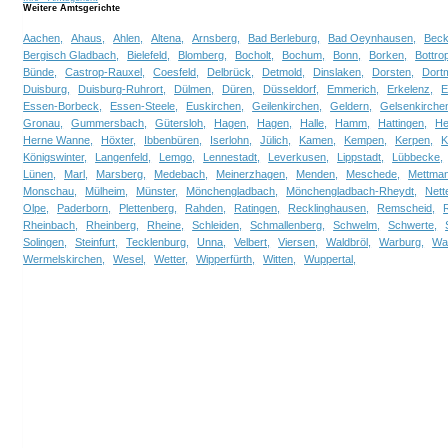
Weitere Amtsgerichte
Aachen,
Ahaus,
Ahlen,
Altena,
Arnsberg,
Bad Berleburg,
Bad Oeynhausen,
Bec
Bergisch Gladbach,
Bielefeld,
Blomberg,
Bocholt,
Bochum,
Bonn,
Borken,
Bottro
Bünde,
Castrop-Rauxel,
Coesfeld,
Delbrück,
Detmold,
Dinslaken,
Dorsten,
Dort
Duisburg,
Duisburg-Ruhrort,
Dülmen,
Düren,
Düsseldorf,
Emmerich,
Erkelenz,
E
Essen-Borbeck,
Essen-Steele,
Euskirchen,
Geilenkirchen,
Geldern,
Gelsenkirche
Gronau,
Gummersbach,
Gütersloh,
Hagen,
Hagen,
Halle,
Hamm,
Hattingen,
He
Herne Wanne,
Höxter,
Ibbenbüren,
Iserlohn,
Jülich,
Kamen,
Kempen,
Kerpen,
K
Königswinter,
Langenfeld,
Lemgo,
Lennestadt,
Leverkusen,
Lippstadt,
Lübbecke,
Lünen,
Marl,
Marsberg,
Medebach,
Meinerzhagen,
Menden,
Meschede,
Mettman
Monschau,
Mülheim,
Münster,
Mönchengladbach,
Mönchengladbach-Rheydt,
Nette
Olpe,
Paderborn,
Plettenberg,
Rahden,
Ratingen,
Recklinghausen,
Remscheid,
Rheinbach,
Rheinberg,
Rheine,
Schleiden,
Schmallenberg,
Schwelm,
Schwerte,
Solingen,
Steinfurt,
Tecklenburg,
Unna,
Velbert,
Viersen,
Waldbröl,
Warburg,
Wa
Wermelskirchen,
Wesel,
Wetter,
Wipperfürth,
Witten,
Wuppertal,