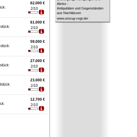
62.000 €
Abriss -
ück:
2/10
Antiquitäten und Gegenständen
aus Nachlässen
www.umzug-vogt.de/
61.000 €
stück:
2/10
59.000 €
stück:
2/10
27.000 €
stück:
2/10
23.000 €
dstück:
2/10
12.700 €
ck:
2/10