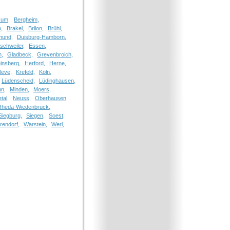
kum,
Bergheim,
p,
Brakel,
Brilon,
Brühl,
mund,
Duisburg-Hamborn,
schweiler,
Essen,
n,
Gladbeck,
Grevenbroich,
insberg,
Herford,
Herne,
leve,
Krefeld,
Köln,
Lüdenscheid,
Lüdinghausen,
n,
Minden,
Moers,
tal,
Neuss,
Oberhausen,
Rheda-Wiedenbrück,
Siegburg,
Siegen,
Soest,
rendorf,
Warstein,
Werl,