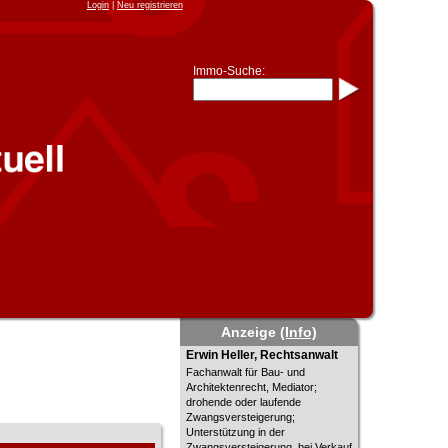
Login
|
Neu registrieren
Immo-Suche:
Immo-Schnellsuche nach:
- KFZ-Kennzeichen
* Postleitzahl (1- bis 5-stellig)
* Ortsname
- Aktenzeichen
- UNIKA-ID
* Suche verfeinern durch
Kombinieren
z.B.:
15 Frankfurt
für
Frankfurt/Oder
und
6 Frankfurt
für Frankfurt am
Main
Immobiliensuche
nach Kreis
Anzeige
(Info)
nach Amtsgericht
Erwin Heller, Rechtsanwalt
Erwin Heller, Rechtsanwalt
Fachanwalt für Bau- und
Architektenrecht, Mediator;
drohende oder laufende
Zwangsversteigerung;
Unterstützung in der
Zwangsversteigerung, bei Verkauf,