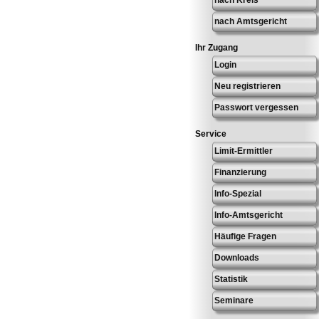
nach Amtsgericht
Ihr Zugang
Login
Neu registrieren
Passwort vergessen
Service
Limit-Ermittler
Finanzierung
Info-Spezial
Info-Amtsgericht
Häufige Fragen
Downloads
Statistik
Seminare