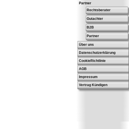
Partner
Rechtsberater
Gutachter
B2B
Partner
Über uns
Datenschutzerklärung
CookieRichtlinie
AGB
Impressum
Vertrag Kündigen