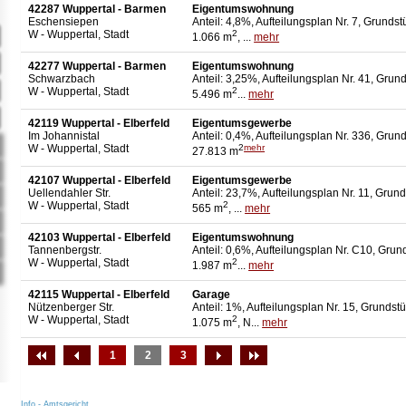
42287 Wuppertal - Barmen
Eigentumswohnung
Eschensiepen
Anteil: 4,8%, Aufteilungsplan Nr. 7, Grundst
W - Wuppertal, Stadt
2
1.066 m
, ...
mehr
42277 Wuppertal - Barmen
Eigentumswohnung
Schwarzbach
Anteil: 3,25%, Aufteilungsplan Nr. 41, Grund
W - Wuppertal, Stadt
2
5.496 m
...
mehr
42119 Wuppertal - Elberfeld
Eigentumsgewerbe
Im Johannistal
Anteil: 0,4%, Aufteilungsplan Nr. 336, Grund
W - Wuppertal, Stadt
2
mehr
27.813 m
42107 Wuppertal - Elberfeld
Eigentumsgewerbe
Uellendahler Str.
Anteil: 23,7%, Aufteilungsplan Nr. 11, Grund
W - Wuppertal, Stadt
2
565 m
, ...
mehr
42103 Wuppertal - Elberfeld
Eigentumswohnung
Tannenbergstr.
Anteil: 0,6%, Aufteilungsplan Nr. C10, Grun
W - Wuppertal, Stadt
2
1.987 m
...
mehr
42115 Wuppertal - Elberfeld
Garage
Nützenberger Str.
Anteil: 1%, Aufteilungsplan Nr. 15, Grundstü
W - Wuppertal, Stadt
2
1.075 m
, N...
mehr
1
2
3
Info - Amtsgericht