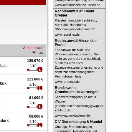
www.immobilienkanzlei-heller.de
Rechtsanwalt Dr. David Greiner
Rechtsanwalt Dr. David
Greiner
Privates Immobilienrecht etc.,
Autor des Handbuchs
"Wohnungseigentumsrecht"
www.ragreiner.de
Rechtsanwalt Alexander Pestel
Rechtsanwalt Alexander
Pestel
Verkehrswert
Fachanwalt für Miet- und
Wohnungseigentumsrecht: Seit
mehr als zehn Jahren nachhaltig
125.070 €
auf dem Gebiet des
ebaut
2/10
Zwangsversteigerungsrechts und
damit zusammenhängender
Rechtsfragen tätig
121.000 €
www.ra-pestel.de
tück:
2/10
Bundesweite
Bundesweite
Grundstücksbewertungen
Grundstücksbewertungen
Sachverständigenbüro Klaus
81.000 €
Wagner
2
2/10
grundstuecksbewertung@wagner-
koblenz.de
www.wagner-koblenz.de
68.000 €
stück:
C V Dienstleistung & Handel
2/10
C V Dienstleistung & Handel
Umzüge, Entrümpelungen,
Entsorgung, Reinigungen und