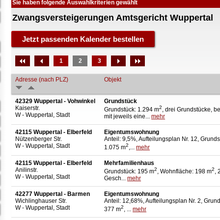
Sie haben folgende Auswahlkriterien gewählt
Zwangsversteigerungen Amtsgericht Wuppertal
1
2
3
Adresse (nach PLZ)
Objekt
42329 Wuppertal - Vohwinkel
Grundstück
Kaiserstr.
2
Grundstück: 1.294 m
, drei Grundstücke, b
W - Wuppertal, Stadt
mit jeweils eine...
mehr
42115 Wuppertal - Elberfeld
Eigentumswohnung
Nützenberger Str.
Anteil: 9,5%, Aufteilungsplan Nr. 12, Grunds
W - Wuppertal, Stadt
2
1.075 m
,...
mehr
42115 Wuppertal - Elberfeld
Mehrfamilienhaus
Anilinstr.
2
2
Grundstück: 195 m
, Wohnfläche: 198 m
, 
W - Wuppertal, Stadt
Gesch...
mehr
42277 Wuppertal - Barmen
Eigentumswohnung
Wichlinghauser Str.
Anteil: 12,68%, Aufteilungsplan Nr. 2, Grund
W - Wuppertal, Stadt
2
377 m
, ...
mehr