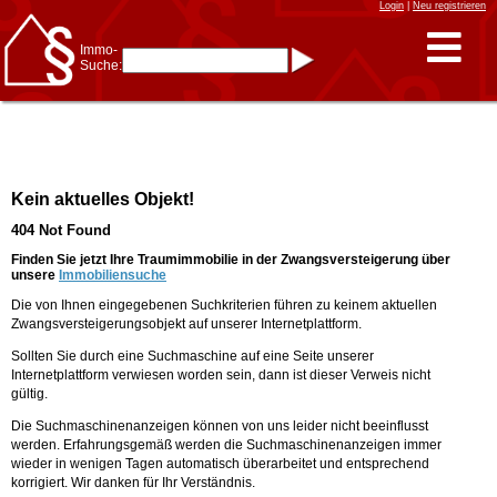
Login
|
Neu registrieren
Immo-
Suche:
Immo-Schnellsuche nach:
- KFZ-Kennzeichen
* Postleitzahl (1- bis 5-stellig)
* Ortsname
- Aktenzeichen
- UNIKA-ID
* Suche verfeinern durch
Kein aktuelles Objekt!
Kombinieren
z.B.:
15 Frankfurt
für
404 Not Found
Frankfurt/Oder
und
6 Frankfurt
für Frankfurt
am Main
Finden Sie jetzt Ihre Traumimmobilie in der Zwangsversteigerung über
unsere
Immobiliensuche
Immobiliensuche
Die von Ihnen eingegebenen Suchkriterien führen zu keinem aktuellen
nach Kreis
Zwangsversteigerungsobjekt auf unserer Internetplattform.
nach Amtsgericht
Sollten Sie durch eine Suchmaschine auf eine Seite unserer
Internetplattform verwiesen worden sein, dann ist dieser Verweis nicht
gültig.
Die Suchmaschinenanzeigen können von uns leider nicht beeinflusst
werden. Erfahrungsgemäß werden die Suchmaschinenanzeigen immer
wieder in wenigen Tagen automatisch überarbeitet und entsprechend
korrigiert. Wir danken für Ihr Verständnis.