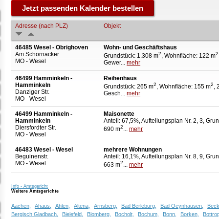
Adresse (nach PLZ)
Objekt
46485 Wesel - Obrighoven
Wohn- und Geschäftshaus
Am Schornacker
2
2
Grundstück: 1.308 m
, Wohnfläche: 122 m
MO - Wesel
Gewer...
mehr
46499 Hamminkeln -
Reihenhaus
Hamminkeln
2
2
Grundstück: 265 m
, Wohnfläche: 155 m
, 
Danziger Str.
Gesch...
mehr
MO - Wesel
46499 Hamminkeln -
Maisonette
Hamminkeln
Anteil: 67,5%, Aufteilungsplan Nr. 2, 3, Gru
Diersfordter Str.
2
690 m
...
mehr
MO - Wesel
46483 Wesel - Wesel
mehrere Wohnungen
Beguinenstr.
Anteil: 16,1%, Aufteilungsplan Nr. 8, 9, Gru
MO - Wesel
2
663 m
...
mehr
Info - Amtsgericht
Weitere Amtsgerichte
Aachen,
Ahaus,
Ahlen,
Altena,
Arnsberg,
Bad Berleburg,
Bad Oeynhausen,
Bec
Bergisch Gladbach,
Bielefeld,
Blomberg,
Bocholt,
Bochum,
Bonn,
Borken,
Bottro