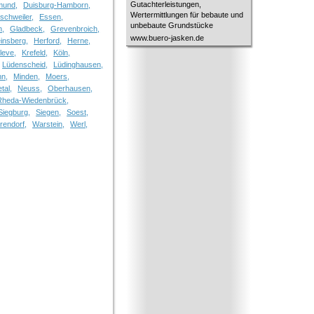
Gutachterleistungen,
mund,
Duisburg-Hamborn,
Wertermittlungen für bebaute und
schweiler,
Essen,
unbebaute Grundstücke
n,
Gladbeck,
Grevenbroich,
www.buero-jasken.de
insberg,
Herford,
Herne,
leve,
Krefeld,
Köln,
Lüdenscheid,
Lüdinghausen,
n,
Minden,
Moers,
tal,
Neuss,
Oberhausen,
Rheda-Wiedenbrück,
Siegburg,
Siegen,
Soest,
rendorf,
Warstein,
Werl,