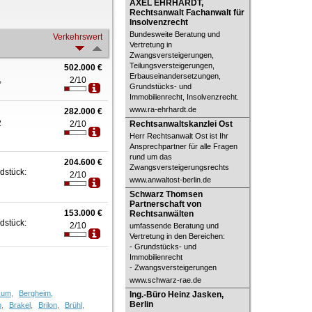
AXEL EHRHARDT, Rechtsanwalt
AXEL EHRHARDT,
Fachanwalt für Insolvenzrecht
Rechtsanwalt Fachanwalt für
Insolvenzrecht
Bundesweite Beratung und
Verkehrswert
Vertretung in
Zwangsversteigerungen,
Teilungsversteigerungen,
502.000 €
Erbauseinandersetzungen,
,
2/10
Grundstücks- und
Immobilienrecht, Insolvenzrecht.
www.ra-ehrhardt.de
282.000 €
Rechtsanwaltskanzlei Ost
2
2/10
Rechtsanwaltskanzlei Ost
Herr Rechtsanwalt Ost ist Ihr
Ansprechpartner für alle Fragen
rund um das
204.600 €
Zwangsversteigerungsrechts
ndstück:
2/10
www.anwaltost-berlin.de
Schwarz Thomsen Partnerschaft
Schwarz Thomsen
von Rechtsanwälten
Partnerschaft von
153.000 €
Rechtsanwälten
ndstück:
2/10
umfassende Beratung und
Vertretung in den Bereichen:
- Grundstücks- und
Immobilienrecht
- Zwangsversteigerungen
www.schwarz-rae.de
Ing.-Büro Heinz Jasken, Berlin
kum,
Bergheim,
Ing.-Büro Heinz Jasken,
Berlin
p,
Brakel,
Brilon,
Brühl,