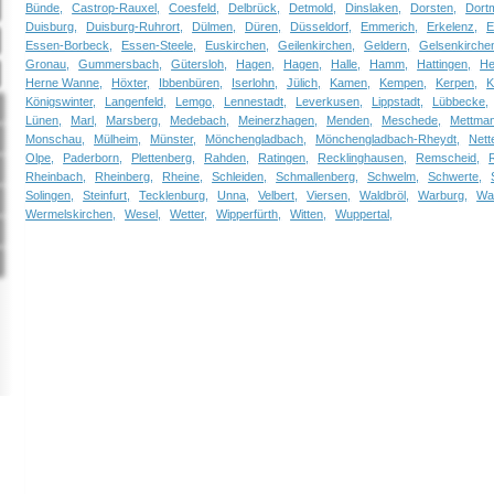
Bünde,
Castrop-Rauxel,
Coesfeld,
Delbrück,
Detmold,
Dinslaken,
Dorsten,
Dort
Duisburg,
Duisburg-Ruhrort,
Dülmen,
Düren,
Düsseldorf,
Emmerich,
Erkelenz,
E
Essen-Borbeck,
Essen-Steele,
Euskirchen,
Geilenkirchen,
Geldern,
Gelsenkirche
Gronau,
Gummersbach,
Gütersloh,
Hagen,
Hagen,
Halle,
Hamm,
Hattingen,
He
Herne Wanne,
Höxter,
Ibbenbüren,
Iserlohn,
Jülich,
Kamen,
Kempen,
Kerpen,
K
Königswinter,
Langenfeld,
Lemgo,
Lennestadt,
Leverkusen,
Lippstadt,
Lübbecke,
Lünen,
Marl,
Marsberg,
Medebach,
Meinerzhagen,
Menden,
Meschede,
Mettman
Monschau,
Mülheim,
Münster,
Mönchengladbach,
Mönchengladbach-Rheydt,
Nette
Olpe,
Paderborn,
Plettenberg,
Rahden,
Ratingen,
Recklinghausen,
Remscheid,
Rheinbach,
Rheinberg,
Rheine,
Schleiden,
Schmallenberg,
Schwelm,
Schwerte,
Solingen,
Steinfurt,
Tecklenburg,
Unna,
Velbert,
Viersen,
Waldbröl,
Warburg,
Wa
Wermelskirchen,
Wesel,
Wetter,
Wipperfürth,
Witten,
Wuppertal,