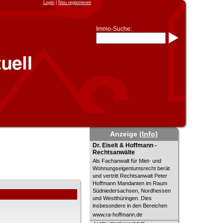
Login
|
Neu registrieren
Immo-Suche:
Immo-Schnellsuche nach:
- KFZ-Kennzeichen
* Postleitzahl (1- bis 5-stellig)
* Ortsname
- Aktenzeichen
- UNIKA-ID
* Suche verfeinern durch
Kombinieren
z.B.:
15 Frankfurt
für
Frankfurt/Oder
und
6 Frankfurt
für Frankfurt am
Main
Anzeige
(Info)
Immobiliensuche
Dr. Eiselt & Hoffmann -
Dr. Eiselt & Hoffmann -
nach Kreis
Rechtsanwälte
Rechtsanwälte
nach Amtsgericht
Als Fachanwalt für Miet- und
Wohnungseigentumsrecht berät
und vertritt Rechtsanwalt Peter
Hoffmann Mandanten im Raum
Südniedersachsen, Nordhessen
und Westthüringen. Dies
insbesondere in den Bereichen
www.ra-hoffmann.de