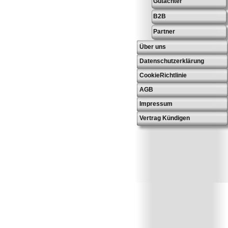
Gutachter
B2B
Partner
Über uns
Datenschutzerklärung
CookieRichtlinie
AGB
Impressum
Vertrag Kündigen