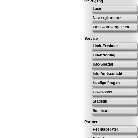
Ihr Zugang
Login
Neu registrieren
Passwort vergessen
Service
Limit-Ermittler
Finanzierung
Info-Spezial
Info-Amtsgericht
Häufige Fragen
Downloads
Statistik
Seminare
Partner
Rechtsberater