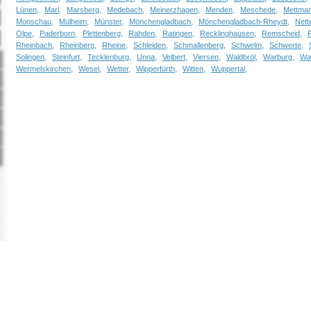
Lünen,
Marl,
Marsberg,
Medebach,
Meinerzhagen,
Menden,
Meschede,
Mettman
Monschau,
Mülheim,
Münster,
Mönchengladbach,
Mönchengladbach-Rheydt,
Nette
Olpe,
Paderborn,
Plettenberg,
Rahden,
Ratingen,
Recklinghausen,
Remscheid,
Rheinbach,
Rheinberg,
Rheine,
Schleiden,
Schmallenberg,
Schwelm,
Schwerte,
Solingen,
Steinfurt,
Tecklenburg,
Unna,
Velbert,
Viersen,
Waldbröl,
Warburg,
Wa
Wermelskirchen,
Wesel,
Wetter,
Wipperfürth,
Witten,
Wuppertal,