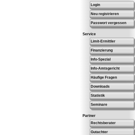
Login
Neu registrieren
Passwort vergessen
Service
Limit-Ermittler
Finanzierung
Info-Spezial
Info-Amtsgericht
Häufige Fragen
Downloads
Statistik
Seminare
Partner
Rechtsberater
Gutachter