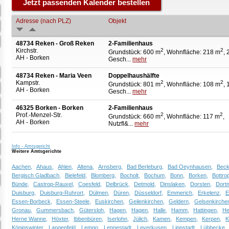
Adresse (nach PLZ)
Objekt
48734 Reken - Groß Reken
2-Familienhaus
Kirchstr.
2
2
Grundstück: 600 m
, Wohnfläche: 218 m
, 
AH - Borken
Gesch...
mehr
48734 Reken - Maria Veen
Doppelhaushälfte
Kampstr.
2
2
Grundstück: 801 m
, Wohnfläche: 108 m
, 
AH - Borken
Gesch...
mehr
46325 Borken - Borken
2-Familienhaus
Prof.-Menzel-Str.
2
2
Grundstück: 660 m
, Wohnfläche: 117 m
,
AH - Borken
Nutzfl&...
mehr
Info - Amtsgericht
Weitere Amtsgerichte
Aachen,
Ahaus,
Ahlen,
Altena,
Arnsberg,
Bad Berleburg,
Bad Oeynhausen,
Bec
Bergisch Gladbach,
Bielefeld,
Blomberg,
Bocholt,
Bochum,
Bonn,
Borken,
Bottro
Bünde,
Castrop-Rauxel,
Coesfeld,
Delbrück,
Detmold,
Dinslaken,
Dorsten,
Dort
Duisburg,
Duisburg-Ruhrort,
Dülmen,
Düren,
Düsseldorf,
Emmerich,
Erkelenz,
E
Essen-Borbeck,
Essen-Steele,
Euskirchen,
Geilenkirchen,
Geldern,
Gelsenkirche
Gronau,
Gummersbach,
Gütersloh,
Hagen,
Hagen,
Halle,
Hamm,
Hattingen,
He
Herne Wanne,
Höxter,
Ibbenbüren,
Iserlohn,
Jülich,
Kamen,
Kempen,
Kerpen,
K
Königswinter,
Langenfeld,
Lemgo,
Lennestadt,
Leverkusen,
Lippstadt,
Lübbecke,