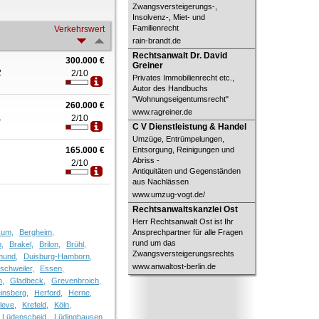
Zwangsversteigerungs-,
Insolvenz-, Miet- und
Familienrecht
Verkehrswert
rain-brandt.de
Rechtsanwalt Dr. David Greiner
Rechtsanwalt Dr. David
300.000 €
Greiner
2
2/10
Privates Immobilienrecht etc.,
Autor des Handbuchs
"Wohnungseigentumsrecht"
260.000 €
www.ragreiner.de
1
2/10
C V Dienstleistung & Handel
C V Dienstleistung & Handel
Umzüge, Entrümpelungen,
165.000 €
Entsorgung, Reinigungen und
Abriss -
2/10
Antiquitäten und Gegenständen
aus Nachlässen
www.umzug-vogt.de/
Rechtsanwaltskanzlei Ost
Rechtsanwaltskanzlei Ost
Herr Rechtsanwalt Ost ist Ihr
kum,
Bergheim,
Ansprechpartner für alle Fragen
rund um das
p,
Brakel,
Brilon,
Brühl,
Zwangsversteigerungsrechts
mund,
Duisburg-Hamborn,
www.anwaltost-berlin.de
schweiler,
Essen,
n,
Gladbeck,
Grevenbroich,
insberg,
Herford,
Herne,
leve,
Krefeld,
Köln,
Lüdenscheid,
Lüdinghausen,