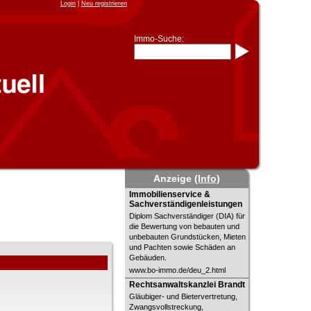
Login
|
Neu registrieren
Immo-Suche:
Immo-Schnellsuche nach:
- KFZ-Kennzeichen
* Postleitzahl (1- bis 5-stellig)
* Ortsname
- Aktenzeichen
- UNIKA-ID
* Suche verfeinern durch
Kombinieren
z.B.:
15 Frankfurt
für
Frankfurt/Oder
und
6 Frankfurt
für Frankfurt am
Main
Anzeige
(Info)
Immobiliensuche
Immobilienservice &
Immobilienservice &
Sachverständigenleistungen
Sachverständigenleistungen
nach Kreis
Diplom Sachverständiger (DIA) für
nach Amtsgericht
die Bewertung von bebauten und
unbebauten Grundstücken, Mieten
und Pachten sowie Schäden an
Gebäuden.
www.bo-immo.de/deu_2.html
Rechtsanwaltskanzlei Brandt
Rechtsanwaltskanzlei Brandt
Gläubiger- und Bietervertretung,
Zwangsvollstreckung,