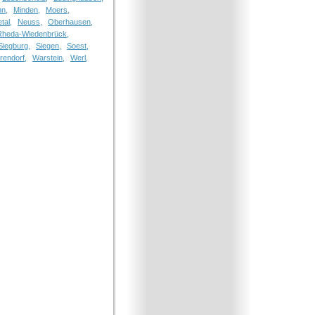
n,
Minden,
Moers,
tal,
Neuss,
Oberhausen,
Rheda-Wiedenbrück,
Siegburg,
Siegen,
Soest,
rendorf,
Warstein,
Werl,