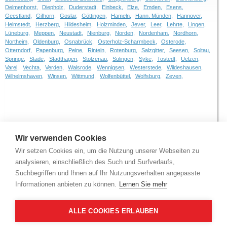
Delmenhorst,
Diepholz,
Duderstadt,
Einbeck,
Elze,
Emden,
Esens,
Geestland,
Gifhorn,
Goslar,
Göttingen,
Hameln,
Hann. Münden,
Hannover,
Helmstedt,
Herzberg,
Hildesheim,
Holzminden,
Jever,
Leer,
Lehrte,
Lingen,
Lüneburg,
Meppen,
Neustadt,
Nienburg,
Norden,
Nordenham,
Nordhorn,
Northeim,
Oldenburg,
Osnabrück,
Osterholz-Scharmbeck,
Osterode,
Otterndorf,
Papenburg,
Peine,
Rinteln,
Rotenburg,
Salzgitter,
Seesen,
Soltau,
Springe,
Stade,
Stadthagen,
Stolzenau,
Sulingen,
Syke,
Tostedt,
Uelzen,
Varel,
Vechta,
Verden,
Walsrode,
Wennigsen,
Westerstede,
Wildeshausen,
Wilhelmshaven,
Winsen,
Wittmund,
Wolfenbüttel,
Wolfsburg,
Zeven,
Wir verwenden Cookies
Wir setzen Cookies ein, um die Nutzung unserer Webseiten zu
analysieren, einschließlich des Such und Surfverlaufs,
Suchbegriffen und Ihnen auf Ihr Nutzungsverhalten angepasste
Informationen anbieten zu können.
Lernen Sie mehr
ALLE COOKIES ERLAUBEN