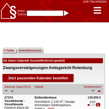
Login
|
Neu registrieren
Immo-
Suche:
Immo-Schnellsuche nach:
- KFZ-Kennzeichen
* Postleitzahl (1- bis 5-stellig)
* Ortsname
- Aktenzeichen
- UNIKA-ID
* Suche verfeinern durch
Kombinieren
z.B.:
15 Frankfurt
für
Frankfurt/Oder
5 Treffer
Immobiliensuche
und
6 Frankfurt
für Frankfurt
am Main
Sie haben folgende Auswahlkriterien gewählt
Immobiliensuche
nach Kreis
Zwangsversteigerungen Amtsgericht Rotenburg
nach Amtsgericht
Adresse (nach PLZ)
Objekt
Verkehrswert
27374
Einfamilienhaus
139.000 €
Visselhövede -
2
Grundstück: 2.134 m
, Garage,
2/10
Visselhövede
ehemaliges Siedlungshaus,
Friedrich-Ebert-Str.
sowie u...
mehr