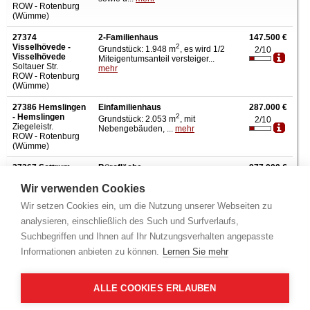
ROW - Rotenburg
(Wümme)
27374
2-Familienhaus
147.500 €
Visselhövede -
2
Grundstück: 1.948 m
, es wird 1/2
2/10
Visselhövede
Miteigentumsanteil versteiger...
Soltauer Str.
mehr
ROW - Rotenburg
(Wümme)
27386 Hemslingen
Einfamilienhaus
287.000 €
- Hemslingen
2
Grundstück: 2.053 m
, mit
2/10
Ziegeleistr.
Nebengebäuden, ...
mehr
ROW - Rotenburg
(Wümme)
27367 Sottrum -
Bürofläche
977.000 €
Sottrum
Anteil: 73,2%, Aufteilungsplan Nr.
2/10
Am Eichkamp
2
Wir verwenden Cookies
I, Grundstück: 2.853 m
,...
mehr
ROW - Rotenburg
Wir setzen Cookies ein, um die Nutzung unserer Webseiten zu
(Wümme)
analysieren, einschließlich des Such und Surfverlaufs,
Suchbegriffen und Ihnen auf Ihr Nutzungsverhalten angepasste
Info - Amtsgericht
Weitere Amtsgerichte
Informationen anbieten zu können.
Lernen Sie mehr
Achim,
Alfeld,
Aurich,
Bad Gandersheim,
Bad Iburg,
Bassum,
Bersenbrück,
Brake,
Braunschweig,
Bremervörde,
Burgdorf,
Burgwedel,
Buxtehude,
Bückeburg,
Celle,
Clausthal-Zellerfeld,
Cloppenburg,
Cuxhaven,
Dannenberg,
ALLE COOKIES ERLAUBEN
Delmenhorst,
Diepholz,
Duderstadt,
Einbeck,
Elze,
Emden,
Esens,
Geestland,
Gifhorn,
Goslar,
Göttingen,
Hameln,
Hann. Münden,
Hannover,