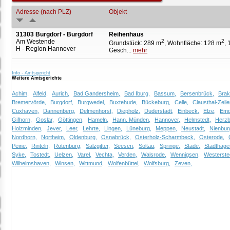
Adresse (nach PLZ)
Objekt
31303 Burgdorf - Burgdorf
Reihenhaus
Am Westende
2
2
Grundstück: 289 m
, Wohnfläche: 128 m
, 
H - Region Hannover
Gesch...
mehr
Info - Amtsgericht
Weitere Amtsgerichte
Achim,
Alfeld,
Aurich,
Bad Gandersheim,
Bad Iburg,
Bassum,
Bersenbrück,
Brak
Bremervörde,
Burgdorf,
Burgwedel,
Buxtehude,
Bückeburg,
Celle,
Clausthal-Zelle
Cuxhaven,
Dannenberg,
Delmenhorst,
Diepholz,
Duderstadt,
Einbeck,
Elze,
Emd
Gifhorn,
Goslar,
Göttingen,
Hameln,
Hann. Münden,
Hannover,
Helmstedt,
Herzb
Holzminden,
Jever,
Leer,
Lehrte,
Lingen,
Lüneburg,
Meppen,
Neustadt,
Nienbur
Nordhorn,
Northeim,
Oldenburg,
Osnabrück,
Osterholz-Scharmbeck,
Osterode,
Peine,
Rinteln,
Rotenburg,
Salzgitter,
Seesen,
Soltau,
Springe,
Stade,
Stadthage
Syke,
Tostedt,
Uelzen,
Varel,
Vechta,
Verden,
Walsrode,
Wennigsen,
Westerste
Wilhelmshaven,
Winsen,
Wittmund,
Wolfenbüttel,
Wolfsburg,
Zeven,