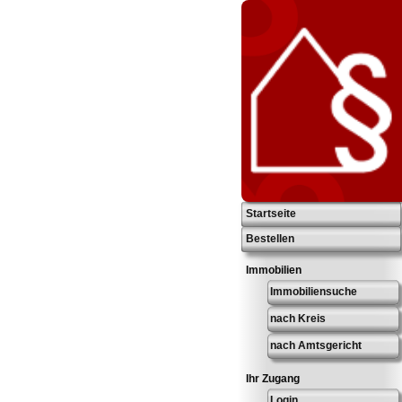
Startseite
Bestellen
Immobilien
Immobiliensuche
nach Kreis
nach Amtsgericht
Ihr Zugang
Login