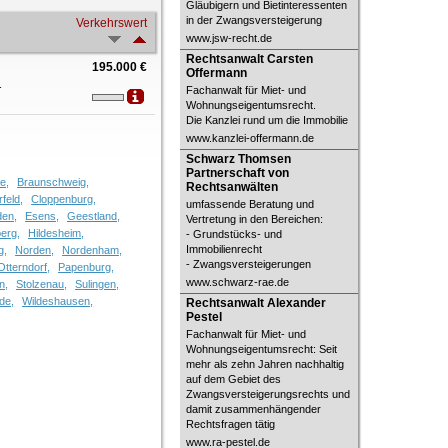
Gläubigern und Bietinteressenten
in der Zwangsversteigerung
Verkehrswert
www.jsw-recht.de
Rechtsanwalt Carsten Offermann
Rechtsanwalt Carsten
195.000 €
Offermann
1
Fachanwalt für Miet- und
Wohnungseigentumsrecht.
Die Kanzlei rund um die Immobilie
www.kanzlei-offermann.de
Schwarz Thomsen Partnerschaft
Schwarz Thomsen
von Rechtsanwälten
Partnerschaft von
e,
Braunschweig,
Rechtsanwälten
rfeld,
Cloppenburg,
umfassende Beratung und
en,
Esens,
Geestland,
Vertretung in den Bereichen:
erg,
Hildesheim,
- Grundstücks- und
Immobilienrecht
g,
Norden,
Nordenham,
- Zwangsversteigerungen
Otterndorf,
Papenburg,
www.schwarz-rae.de
n,
Stolzenau,
Sulingen,
Rechtsanwalt Alexander Pestel
de,
Wildeshausen,
Rechtsanwalt Alexander
Pestel
Fachanwalt für Miet- und
Wohnungseigentumsrecht: Seit
mehr als zehn Jahren nachhaltig
auf dem Gebiet des
Zwangsversteigerungsrechts und
damit zusammenhängender
Rechtsfragen tätig
www.ra-pestel.de