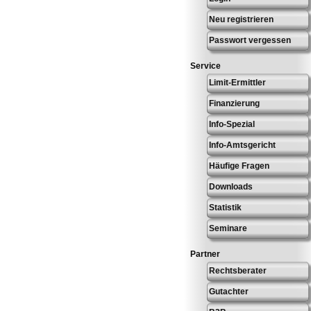
Neu registrieren
Passwort vergessen
Service
Limit-Ermittler
Finanzierung
Info-Spezial
Info-Amtsgericht
Häufige Fragen
Downloads
Statistik
Seminare
Partner
Rechtsberater
Gutachter