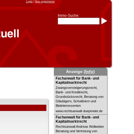
Login
|
Neu registrieren
Immo-Suche:
Immo-Schnellsuche nach:
- KFZ-Kennzeichen
* Postleitzahl (1- bis 5-stellig)
* Ortsname
- Aktenzeichen
- UNIKA-ID
* Suche verfeinern durch
Kombinieren
z.B.:
15 Frankfurt
für
Frankfurt/Oder
und
6 Frankfurt
für Frankfurt am
Anzeige
(Info)
Main
Fachanwalt für Bank- und
Fachanwalt für Bank- und
Immobiliensuche
Kapitalmarktrecht
Kapitalmarktrecht
nach Kreis
Zwangsversteigerungsrecht,
Bank- und Kreditrecht,
nach Amtsgericht
Grundstücksrecht, Beratung von
Gläubigern, Schuldnern und
Bietinteressenten
www.rechtsanwalt-duepmeier.de
Fachanwalt für Bank- und
Fachanwalt für Bank- und
Kapitalmarktrecht
Kapitalmarktrecht
Rechtsanwalt Andreas Wollweber
Beratung und Vertretung von