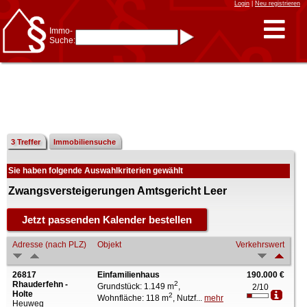
Login
|
Neu registrieren
Immo-
Suche:
Immo-Schnellsuche nach:
- KFZ-Kennzeichen
* Postleitzahl (1- bis 5-stellig)
* Ortsname
- Aktenzeichen
- UNIKA-ID
* Suche verfeinern durch
Kombinieren
z.B.:
15 Frankfurt
für
Frankfurt/Oder
3 Treffer
Immobiliensuche
und
6 Frankfurt
für Frankfurt
am Main
Sie haben folgende Auswahlkriterien gewählt
Immobiliensuche
nach Kreis
Zwangsversteigerungen Amtsgericht Leer
nach Amtsgericht
Adresse (nach PLZ)
Objekt
Verkehrswert
26817
Einfamilienhaus
190.000 €
Rhauderfehn -
2
Grundstück: 1.149 m
,
2/10
Holte
2
Wohnfläche: 118 m
, Nutzf...
mehr
Heuweg