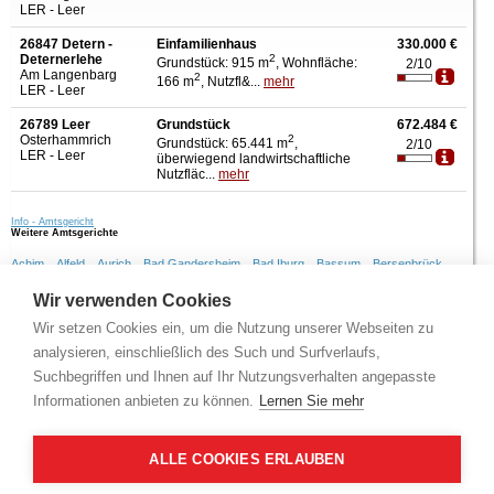
LER - Leer
26847 Detern -
Einfamilienhaus
330.000 €
Deternerlehe
2
Grundstück: 915 m
, Wohnfläche:
2/10
Am Langenbarg
2
166 m
, Nutzfl&...
mehr
LER - Leer
26789 Leer
Grundstück
672.484 €
Osterhammrich
2
Grundstück: 65.441 m
,
2/10
LER - Leer
überwiegend landwirtschaftliche
Nutzfläc...
mehr
Info - Amtsgericht
Weitere Amtsgerichte
Achim,
Alfeld,
Aurich,
Bad Gandersheim,
Bad Iburg,
Bassum,
Bersenbrück,
Brake,
Braunschweig,
Bremervörde,
Burgdorf,
Burgwedel,
Buxtehude,
Wir verwenden Cookies
Bückeburg,
Celle,
Clausthal-Zellerfeld,
Cloppenburg,
Cuxhaven,
Dannenberg,
Delmenhorst,
Diepholz,
Duderstadt,
Einbeck,
Elze,
Emden,
Esens,
Wir setzen Cookies ein, um die Nutzung unserer Webseiten zu
Geestland,
Gifhorn,
Goslar,
Göttingen,
Hameln,
Hann. Münden,
Hannover,
analysieren, einschließlich des Such und Surfverlaufs,
Helmstedt,
Herzberg,
Hildesheim,
Holzminden,
Jever,
Leer,
Lehrte,
Lingen,
Suchbegriffen und Ihnen auf Ihr Nutzungsverhalten angepasste
Lüneburg,
Meppen,
Neustadt,
Nienburg,
Norden,
Nordenham,
Nordhorn,
Northeim,
Oldenburg,
Osnabrück,
Osterholz-Scharmbeck,
Osterode,
Informationen anbieten zu können.
Lernen Sie mehr
Otterndorf,
Papenburg,
Peine,
Rinteln,
Rotenburg,
Salzgitter,
Seesen,
Soltau,
Springe,
Stade,
Stadthagen,
Stolzenau,
Sulingen,
Syke,
Tostedt,
Uelzen,
Varel,
Vechta,
Verden,
Walsrode,
Wennigsen,
Westerstede,
Wildeshausen,
ALLE COOKIES ERLAUBEN
Wilhelmshaven,
Winsen,
Wittmund,
Wolfenbüttel,
Wolfsburg,
Zeven,