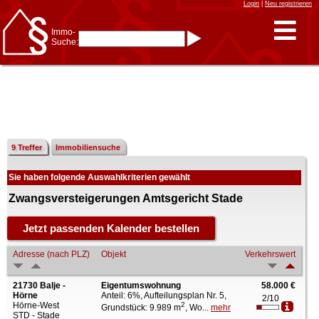
Login
|
Neu registrieren
Immo-
Suche:
Immo-Schnellsuche nach:
- KFZ-Kennzeichen
* Postleitzahl (1- bis 5-stellig)
* Ortsname
- Aktenzeichen
- UNIKA-ID
* Suche verfeinern durch
Kombinieren
z.B.:
15 Frankfurt
für
Frankfurt/Oder
9 Treffer
Immobiliensuche
und
6 Frankfurt
für Frankfurt
am Main
Sie haben folgende Auswahlkriterien gewählt
Immobiliensuche
nach Kreis
Zwangsversteigerungen Amtsgericht Stade
nach Amtsgericht
Adresse (nach PLZ)
Objekt
Verkehrswert
21730 Balje -
Eigentumswohnung
58.000 €
Hörne
Anteil: 6%, Aufteilungsplan Nr. 5,
2/10
Hörne-West
2
Grundstück: 9.989 m
, Wo...
mehr
STD - Stade