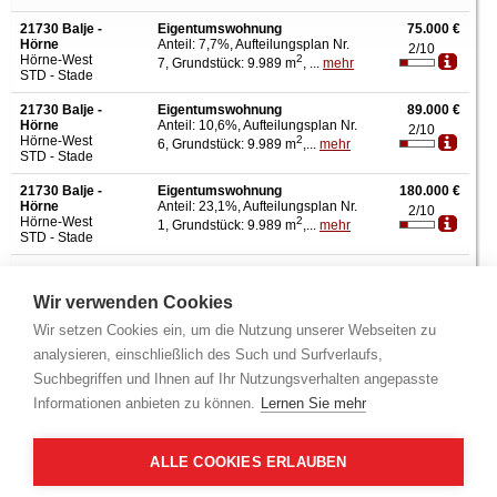
21730 Balje -
Eigentumswohnung
75.000 €
Hörne
Anteil: 7,7%, Aufteilungsplan Nr.
2/10
Hörne-West
2
7, Grundstück: 9.989 m
, ...
mehr
STD - Stade
21730 Balje -
Eigentumswohnung
89.000 €
Hörne
Anteil: 10,6%, Aufteilungsplan Nr.
2/10
Hörne-West
2
6, Grundstück: 9.989 m
,...
mehr
STD - Stade
21730 Balje -
Eigentumswohnung
180.000 €
Hörne
Anteil: 23,1%, Aufteilungsplan Nr.
2/10
Hörne-West
2
1, Grundstück: 9.989 m
,...
mehr
STD - Stade
21682 Stade -
Reihenhaus
209.300 €
Stade
2
Grundstück: 141 m
, Wohnfläche:
2/10
Wir verwenden Cookies
Hohenwedeler
2
80 m
, Nutzfl&a...
mehr
Weg
Wir setzen Cookies ein, um die Nutzung unserer Webseiten zu
STD - Stade
analysieren, einschließlich des Such und Surfverlaufs,
21706
Einfamilienhaus
260.500 €
Suchbegriffen und Ihnen auf Ihr Nutzungsverhalten angepasste
Drochtersen -
2
Grundstück: 552 m
, Wohnfläche:
2/10
Drochtersen
Informationen anbieten zu können.
Lernen Sie mehr
2
127 m
, Nutzfl&...
mehr
Schwagerstr.
STD - Stade
ALLE COOKIES ERLAUBEN
21730 Balje
Acker-/Grünland
1.020.000 €
Vor dem
2
Grundstück: 233.933 m
, ...
mehr
2/10
Sommerdeich