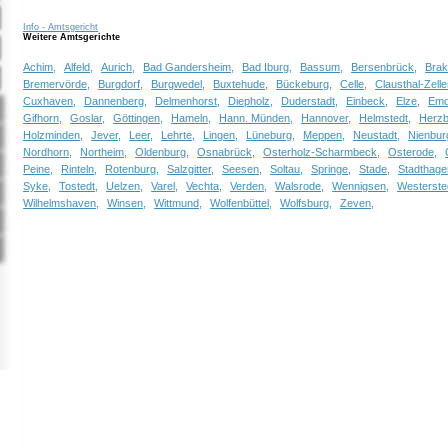
Info - Amtsgericht
Weitere Amtsgerichte
Achim,
Alfeld,
Aurich,
Bad Gandersheim,
Bad Iburg,
Bassum,
Bersenbrück,
Brak
Bremervörde,
Burgdorf,
Burgwedel,
Buxtehude,
Bückeburg,
Celle,
Clausthal-Zelle
Cuxhaven,
Dannenberg,
Delmenhorst,
Diepholz,
Duderstadt,
Einbeck,
Elze,
Emd
Gifhorn,
Goslar,
Göttingen,
Hameln,
Hann. Münden,
Hannover,
Helmstedt,
Herzb
Holzminden,
Jever,
Leer,
Lehrte,
Lingen,
Lüneburg,
Meppen,
Neustadt,
Nienbur
Nordhorn,
Northeim,
Oldenburg,
Osnabrück,
Osterholz-Scharmbeck,
Osterode,
Peine,
Rinteln,
Rotenburg,
Salzgitter,
Seesen,
Soltau,
Springe,
Stade,
Stadthage
Syke,
Tostedt,
Uelzen,
Varel,
Vechta,
Verden,
Walsrode,
Wennigsen,
Westerste
Wilhelmshaven,
Winsen,
Wittmund,
Wolfenbüttel,
Wolfsburg,
Zeven,