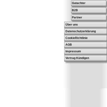
Gutachter
B2B
Partner
Über uns
Datenschutzerklärung
CookieRichtlinie
AGB
Impressum
Vertrag Kündigen