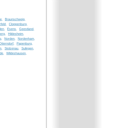
e,
Braunschweig,
rfeld,
Cloppenburg,
en,
Esens,
Geestland,
erg,
Hildesheim,
g,
Norden,
Nordenham,
Otterndorf,
Papenburg,
n,
Stolzenau,
Sulingen,
de,
Wildeshausen,