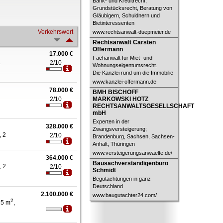
Bank- und Kreditrecht,
Grundstücksrecht, Beratung von
Gläubigern, Schuldnern und
Bietinteressenten
Verkehrswert
www.rechtsanwalt-duepmeier.de
Rechtsanwalt Carsten Offermann
Rechtsanwalt Carsten
Offermann
17.000 €
Fachanwalt für Miet- und
1
2/10
Wohnungseigentumsrecht.
Die Kanzlei rund um die Immobilie
www.kanzlei-offermann.de
78.000 €
BMH BISCHOFF MARKOWSKI
BMH BISCHOFF
HOTZ
2/10
MARKOWSKI HOTZ
RECHTSANWALTSGESELLSCHAFT
RECHTSANWALTSGESELLSCHAFT
mbH
mbH
Experten in der
328.000 €
Zwangsversteigerung;
, 2
2/10
Brandenburg, Sachsen, Sachsen-
Anhalt, Thüringen
www.versteigerungsanwaelte.de/
364.000 €
Bausachverständigenbüro Schmidt
Bausachverständigenbüro
, 2
2/10
Schmidt
Begutachtungen in ganz
Deutschland
2.100.000 €
www.baugutachter24.com/
2
15 m
,