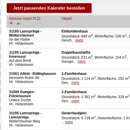
Adresse (nach PLZ)
Objekt
31195 Lamspringe -
Einfamilienhaus
Woltershausen
2
2
Grundstück: 648 m
, Wohnfläche: 100 m
, 
An der Halbe
Gesch...
mehr
HI - Hildesheim
31195 Lamspringe -
Doppelhaushälfte
Irmenseul
2
2
Grundstück: 631 m
, Wohnfläche: 164 m
,
Auf dem Brink
Garage,...
mehr
HI - Hildesheim
31061 Alfeld - Röllinghausen
2-Familienhaus
Hermann-Ruhe-Str.
2
2
Grundstück: 1.124 m
, Wohnfläche: 292 m
HI - Hildesheim
Ges...
mehr
31089 Duingen -
2-Familienhaus
Fölziehausen
2
2
Grundstück: 2.362 m
, Wohnfläche: 328 m
Untere Dorfstr.
Ges...
mehr
HI - Hildesheim
31195 Lamspringe -
Gewerbeobjekt
Lamspringe
2
Grundstück: 6.739 m
, Gewerbefläche: 2.9
Wöllersheimer Weg
...
mehr
HI - Hildesheim