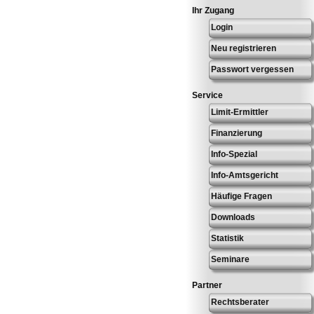
Ihr Zugang
Login
Neu registrieren
Passwort vergessen
Service
Limit-Ermittler
Finanzierung
Info-Spezial
Info-Amtsgericht
Häufige Fragen
Downloads
Statistik
Seminare
Partner
Rechtsberater