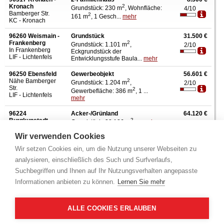
Kronach
2
Grundstück: 230 m
, Wohnfläche:
4/10
Bamberger Str.
2
161 m
, 1 Gesch...
mehr
KC - Kronach
96260 Weismain -
Grundstück
31.500 €
Frankenberg
2
Grundstück: 1.101 m
,
2/10
In Frankenberg
Eckgrundstück der
LIF - Lichtenfels
Entwicklungsstufe Baula...
mehr
96250 Ebensfeld
Gewerbeobjekt
56.601 €
Nähe Bamberger
2
Grundstück: 1.204 m
,
2/10
Str.
2
Gewerbefläche: 386 m
, 1 ...
LIF - Lichtenfels
mehr
96224
Acker-/Grünland
64.120 €
Burgkunstadt -
2
Grundstück: 32.126 m
, ...
mehr
2/10
Gärtenroth
Großer Garten
Wir verwenden Cookies
LIF - Lichtenfels
Wir setzen Cookies ein, um die Nutzung unserer Webseiten zu
96346 Wallenfels -
Doppelhaushälfte
78.600 €
analysieren, einschließlich des Such und Surfverlaufs,
Wallenfels
2
Grundstück: 300 m
, Wohnfläche:
2/10
Suchbegriffen und Ihnen auf Ihr Nutzungsverhalten angepasste
Schleusenweg
2
186 m
, 2 Gesch...
mehr
KC - Kronach
Informationen anbieten zu können.
Lernen Sie mehr
96361 Steinbach -
Einfamilienhaus
82.000 €
Hirschfeld
2
Grundstück: 840 m
, Wohnfläche:
2/10
Heeresstr.
ALLE COOKIES ERLAUBEN
2
140 m
, Nutzfl&...
mehr
KC - Kronach