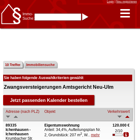
Login
|
Neu registrieren
Immo-
Suche:
Immo-Schnellsuche nach:
- KFZ-Kennzeichen
* Postleitzahl (1- bis 5-stellig)
* Ortsname
- Aktenzeichen
- UNIKA-ID
* Suche verfeinern durch
Kombinieren
z.B.:
15 Frankfurt
für
Frankfurt/Oder
10 Treffer
Immobiliensuche
und
6 Frankfurt
für Frankfurt
am Main
Sie haben folgende Auswahlkriterien gewählt
Immobiliensuche
nach Kreis
Zwangsversteigerungen Amtsgericht Neu-Ulm
nach Amtsgericht
Adresse (nach PLZ)
Objekt
Verkehrswert
89335
Eigentumswohnung
120.000 €
Ichenhausen -
Anteil: 34,4%, Aufteilungsplan Nr.
2/10
Ichenhausen
2
2, Grundstück: 207 m
, W...
mehr
Krumbacher Str.