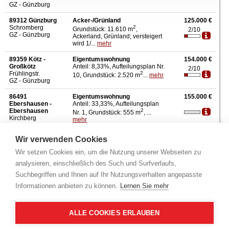
GZ - Günzburg
89312 Günzburg
Acker-/Grünland
125.000 €
Schromberg
2
Grundstück: 11.610 m
,
2/10
GZ - Günzburg
Ackerland, Grünland; versteigert
wird 1/...
mehr
89359 Kötz -
Eigentumswohnung
154.000 €
Großkötz
Anteil: 8,33%, Aufteilungsplan Nr.
2/10
Frühlingstr.
2
10, Grundstück: 2.520 m
...
mehr
GZ - Günzburg
86491
Eigentumswohnung
155.000 €
Ebershausen -
Anteil: 33,33%, Aufteilungsplan
Ebershausen
2
Nr. 1, Grundstück: 555 m
, ...
Kirchberg
mehr
GZ - Günzburg
Wir verwenden Cookies
89346 Bibertal -
Eigentumswohnung
201.000 €
Kissendorf
Anteil: 17,5%, Aufteilungsplan Nr.
2/10
Wir setzen Cookies ein, um die Nutzung unserer Webseiten zu
Weißenhorner Str.
2
4, Grundstück: 805 m
, W...
mehr
GZ - Günzburg
analysieren, einschließlich des Such und Surfverlaufs,
Suchbegriffen und Ihnen auf Ihr Nutzungsverhalten angepasste
89346 Bibertal -
Eigentumswohnung
222.000 €
Informationen anbieten zu können.
Lernen Sie mehr
Kissendorf
Anteil: 17,1%, Aufteilungsplan Nr.
2/10
Weißenhorner Str.
2
5, Grundstück: 805 m
, W...
mehr
GZ - Günzburg
ALLE COOKIES ERLAUBEN
89250 Senden -
Eigentumswohnung
238.000 €
Senden
Anteil: 13,8%, Aufteilungsplan Nr.
2/10