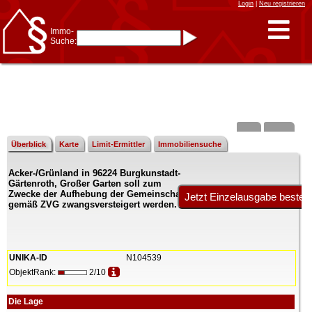
Login
|
Neu registrieren
Immo-
Suche:
Immo-Schnellsuche nach:
- KFZ-Kennzeichen
* Postleitzahl (1- bis 5-stellig)
* Ortsname
- Aktenzeichen
- UNIKA-ID
* Suche verfeinern durch
Kombinieren
z.B.:
15 Frankfurt
für
Frankfurt/Oder
Überblick
Karte
Limit-Ermittler
Immobiliensuche
und
6 Frankfurt
für Frankfurt
am Main
Acker-/Grünland in 96224 Burgkunstadt-
Immobiliensuche
Gärtenroth, Großer Garten soll zum
nach Kreis
Zwecke der Aufhebung der Gemeinschaft
gemäß ZVG zwangsversteigert werden.
nach Amtsgericht
UNIKA-ID
N104539
ObjektRank:
2/10
Die Lage