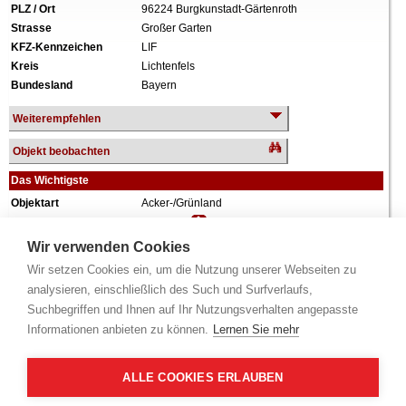
PLZ / Ort
96224 Burgkunstadt-Gärtenroth
Strasse
Großer Garten
KFZ-Kennzeichen
LIF
Kreis
Lichtenfels
Bundesland
Bayern
Weiterempfehlen
Objekt beobachten
Das Wichtigste
Objektart
Acker-/Grünland
Verkehrswert
64.120 €
Wiederholungstermin
Nein
Wir verwenden Cookies
Termin
siehe unten
(Infobox)
Wir setzen Cookies ein, um die Nutzung unserer Webseiten zu
Grundstück
32.126 m²
analysieren, einschließlich des Such und Surfverlaufs,
Weiteres
.
Suchbegriffen und Ihnen auf Ihr Nutzungsverhalten angepasste
Alle Angaben ohne Gewähr.
Informationen anbieten zu können.
Lernen Sie mehr
ALLE COOKIES ERLAUBEN