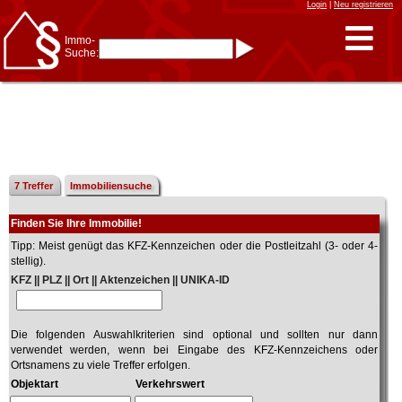
Login
|
Neu registrieren
Immo-
Suche:
Immo-Schnellsuche nach:
- KFZ-Kennzeichen
* Postleitzahl (1- bis 5-stellig)
* Ortsname
- Aktenzeichen
- UNIKA-ID
* Suche verfeinern durch
Kombinieren
z.B.:
15 Frankfurt
für
Frankfurt/Oder
7 Treffer
Immobiliensuche
und
6 Frankfurt
für Frankfurt
am Main
Finden Sie Ihre Immobilie!
Immobiliensuche
Tipp: Meist genügt das KFZ-Kennzeichen oder die Postleitzahl (3- oder 4-
nach Kreis
stellig).
nach Amtsgericht
KFZ || PLZ || Ort || Aktenzeichen || UNIKA-ID
Die folgenden Auswahlkriterien sind optional und sollten nur dann
verwendet werden, wenn bei Eingabe des KFZ-Kennzeichens oder
Ortsnamens zu viele Treffer erfolgen.
Objektart
Verkehrswert