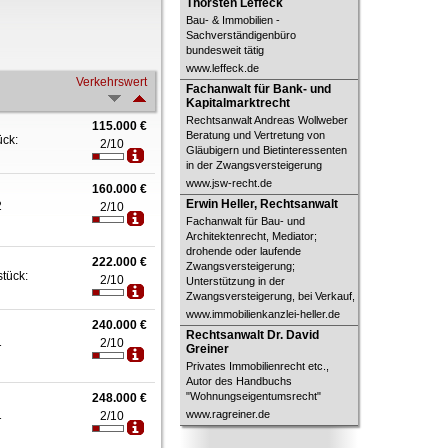
Thorsten Leffeck
Bau- & Immobilien -
Sachverständigenbüro
bundesweit tätig
www.leffeck.de
Verkehrswert
Fachanwalt für Bank- und
Fachanwalt für Bank- und
Kapitalmarktrecht
Kapitalmarktrecht
Rechtsanwalt Andreas Wollweber
115.000 €
Beratung und Vertretung von
ück:
2/10
Gläubigern und Bietinteressenten
in der Zwangsversteigerung
www.jsw-recht.de
160.000 €
Erwin Heller, Rechtsanwalt
Erwin Heller, Rechtsanwalt
2
2/10
Fachanwalt für Bau- und
Architektenrecht, Mediator;
drohende oder laufende
222.000 €
Zwangsversteigerung;
stück:
2/10
Unterstützung in der
Zwangsversteigerung, bei Verkauf,
www.immobilienkanzlei-heller.de
240.000 €
Rechtsanwalt Dr. David Greiner
Rechtsanwalt Dr. David
1
2/10
Greiner
Privates Immobilienrecht etc.,
Autor des Handbuchs
"Wohnungseigentumsrecht"
248.000 €
1
www.ragreiner.de
2/10