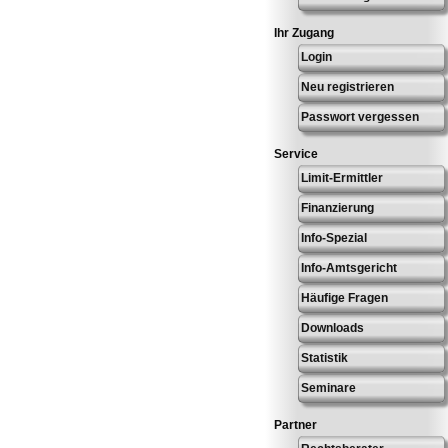
Ihr Zugang
Login
Neu registrieren
Passwort vergessen
Service
Limit-Ermittler
Finanzierung
Info-Spezial
Info-Amtsgericht
Häufige Fragen
Downloads
Statistik
Seminare
Partner