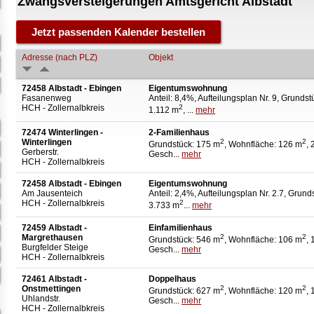
Zwangsversteigerungen Amtsgericht Albstadt
Adresse (nach PLZ)
Objekt
72458 Albstadt - Ebingen
Eigentumswohnung
Fasanenweg
Anteil: 8,4%, Aufteilungsplan Nr. 9, Grundst
HCH - Zollernalbkreis
2
1.112 m
, ...
mehr
72474 Winterlingen -
2-Familienhaus
Winterlingen
2
2
Grundstück: 175 m
, Wohnfläche: 126 m
, 
Gerberstr.
Gesch...
mehr
HCH - Zollernalbkreis
72458 Albstadt - Ebingen
Eigentumswohnung
Am Jausenteich
Anteil: 2,4%, Aufteilungsplan Nr. 2.7, Grund
HCH - Zollernalbkreis
2
3.733 m
...
mehr
72459 Albstadt -
Einfamilienhaus
Margrethausen
2
2
Grundstück: 546 m
, Wohnfläche: 106 m
, 
Burgfelder Steige
Gesch...
mehr
HCH - Zollernalbkreis
72461 Albstadt -
Doppelhaus
Onstmettingen
2
2
Grundstück: 627 m
, Wohnfläche: 120 m
, 
Uhlandstr.
Gesch...
mehr
HCH - Zollernalbkreis