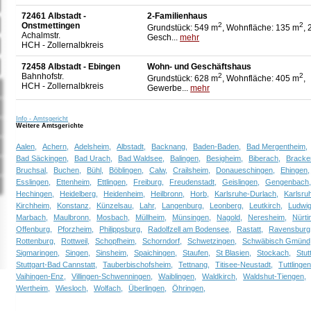
72461 Albstadt -
2-Familienhaus
Onstmettingen
2
2
Grundstück: 549 m
, Wohnfläche: 135 m
, 
Achalmstr.
Gesch...
mehr
HCH - Zollernalbkreis
72458 Albstadt - Ebingen
Wohn- und Geschäftshaus
Bahnhofstr.
2
2
Grundstück: 628 m
, Wohnfläche: 405 m
,
HCH - Zollernalbkreis
Gewerbe...
mehr
Info - Amtsgericht
Weitere Amtsgerichte
Aalen,
Achern,
Adelsheim,
Albstadt,
Backnang,
Baden-Baden,
Bad Mergentheim,
Bad Säckingen,
Bad Urach,
Bad Waldsee,
Balingen,
Besigheim,
Biberach,
Bracke
Bruchsal,
Buchen,
Bühl,
Böblingen,
Calw,
Crailsheim,
Donaueschingen,
Ehingen,
Esslingen,
Ettenheim,
Ettlingen,
Freiburg,
Freudenstadt,
Geislingen,
Gengenbach
Hechingen,
Heidelberg,
Heidenheim,
Heilbronn,
Horb,
Karlsruhe-Durlach,
Karlsru
Kirchheim,
Konstanz,
Künzelsau,
Lahr,
Langenburg,
Leonberg,
Leutkirch,
Ludwig
Marbach,
Maulbronn,
Mosbach,
Müllheim,
Münsingen,
Nagold,
Neresheim,
Nürti
Offenburg,
Pforzheim,
Philippsburg,
Radolfzell am Bodensee,
Rastatt,
Ravensburg
Rottenburg,
Rottweil,
Schopfheim,
Schorndorf,
Schwetzingen,
Schwäbisch Gmünd
Sigmaringen,
Singen,
Sinsheim,
Spaichingen,
Staufen,
St Blasien,
Stockach,
Stut
Stuttgart-Bad Cannstatt,
Tauberbischofsheim,
Tettnang,
Titisee-Neustadt,
Tuttlingen
Vaihingen-Enz,
Villingen-Schwenningen,
Waiblingen,
Waldkirch,
Waldshut-Tiengen,
Wertheim,
Wiesloch,
Wolfach,
Überlingen,
Öhringen,