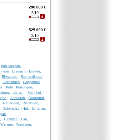
296.000 €
2
2/10
525.000 €
2/10
Bad Saulgau,
nheim,
Breisach,
Bretten,
Ellwangen,
Emmendingen,
,
Gernsbach,
Göppingen,
he,
Kehl,
Kenzingen,
sburg,
Lörrach,
Mannheim,
ngen,
Oberkirch,
Oberndorf,
,
Reutlingen,
Riedlingen,
,
Schwäbisch Hall,
Schönau,
tgart,
,
Tübingen,
Ulm,
Wangen,
Weinheim,