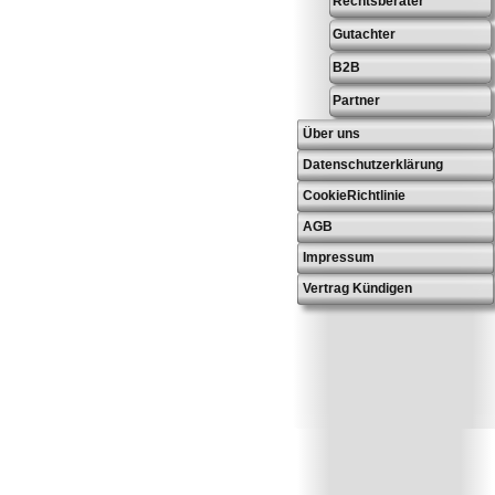
Rechtsberater
Gutachter
B2B
Partner
Über uns
Datenschutzerklärung
CookieRichtlinie
AGB
Impressum
Vertrag Kündigen