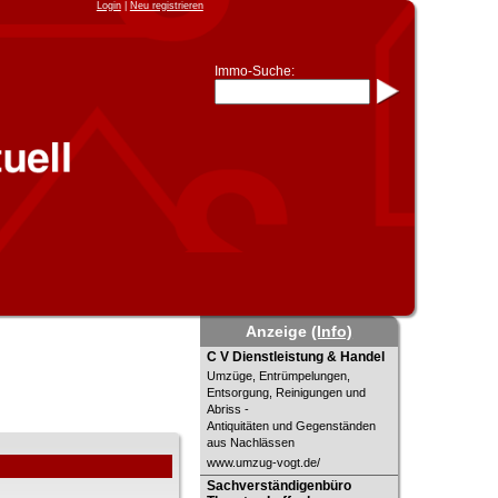
Login
|
Neu registrieren
Immo-Suche:
Immo-Schnellsuche nach:
- KFZ-Kennzeichen
* Postleitzahl (1- bis 5-stellig)
* Ortsname
- Aktenzeichen
- UNIKA-ID
* Suche verfeinern durch
Kombinieren
z.B.:
15 Frankfurt
für
Frankfurt/Oder
und
6 Frankfurt
für Frankfurt am
Main
Immobiliensuche
Anzeige
(Info)
nach Kreis
C V Dienstleistung & Handel
C V Dienstleistung & Handel
nach Amtsgericht
Umzüge, Entrümpelungen,
Entsorgung, Reinigungen und
Abriss -
Antiquitäten und Gegenständen
aus Nachlässen
www.umzug-vogt.de/
Sachverständigenbüro
Sachverständigenbüro
Thorsten Leffeck