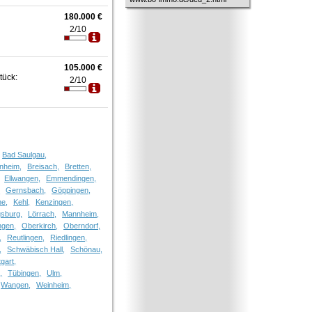
180.000 €
2/10
105.000 €
tück:
2/10
Bad Saulgau,
nheim,
Breisach,
Bretten,
Ellwangen,
Emmendingen,
,
Gernsbach,
Göppingen,
he,
Kehl,
Kenzingen,
sburg,
Lörrach,
Mannheim,
ngen,
Oberkirch,
Oberndorf,
,
Reutlingen,
Riedlingen,
,
Schwäbisch Hall,
Schönau,
tgart,
,
Tübingen,
Ulm,
Wangen,
Weinheim,