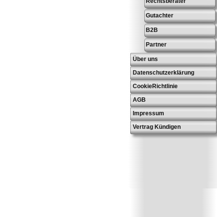
Rechtsberater
Gutachter
B2B
Partner
Über uns
Datenschutzerklärung
CookieRichtlinie
AGB
Impressum
Vertrag Kündigen