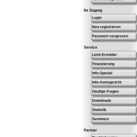
Ihr Zugang
Login
Neu registrieren
Passwort vergessen
Service
Limit-Ermittler
Finanzierung
Info-Spezial
Info-Amtsgericht
Häufige Fragen
Downloads
Statistik
Seminare
Partner