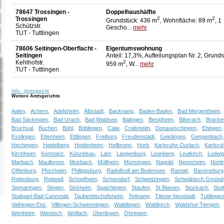
78647 Trossingen -
Doppelhaushälfte
Trossingen
2
2
Grundstück: 436 m
, Wohnfläche: 89 m
, 1
Schützstr.
Gescho...
mehr
TUT - Tuttlingen
78606 Seitingen-Oberflacht -
Eigentumswohnung
Seitingen
Anteil: 17,3%, Aufteilungsplan Nr. 2, Grunds
Kehlhofstr.
2
959 m
, W...
mehr
TUT - Tuttlingen
Info - Amtsgericht
Weitere Amtsgerichte
Aalen,
Achern,
Adelsheim,
Albstadt,
Backnang,
Baden-Baden,
Bad Mergentheim,
Bad Säckingen,
Bad Urach,
Bad Waldsee,
Balingen,
Besigheim,
Biberach,
Bracke
Bruchsal,
Buchen,
Bühl,
Böblingen,
Calw,
Crailsheim,
Donaueschingen,
Ehingen,
Esslingen,
Ettenheim,
Ettlingen,
Freiburg,
Freudenstadt,
Geislingen,
Gengenbach
Hechingen,
Heidelberg,
Heidenheim,
Heilbronn,
Horb,
Karlsruhe-Durlach,
Karlsru
Kirchheim,
Konstanz,
Künzelsau,
Lahr,
Langenburg,
Leonberg,
Leutkirch,
Ludwig
Marbach,
Maulbronn,
Mosbach,
Müllheim,
Münsingen,
Nagold,
Neresheim,
Nürti
Offenburg,
Pforzheim,
Philippsburg,
Radolfzell am Bodensee,
Rastatt,
Ravensburg
Rottenburg,
Rottweil,
Schopfheim,
Schorndorf,
Schwetzingen,
Schwäbisch Gmünd
Sigmaringen,
Singen,
Sinsheim,
Spaichingen,
Staufen,
St Blasien,
Stockach,
Stut
Stuttgart-Bad Cannstatt,
Tauberbischofsheim,
Tettnang,
Titisee-Neustadt,
Tuttlingen
Vaihingen-Enz,
Villingen-Schwenningen,
Waiblingen,
Waldkirch,
Waldshut-Tiengen,
Wertheim,
Wiesloch,
Wolfach,
Überlingen,
Öhringen,