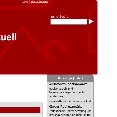
Login
|
Neu registrieren
Immo-Suche:
Immo-Schnellsuche nach:
- KFZ-Kennzeichen
* Postleitzahl (1- bis 5-stellig)
* Ortsname
- Aktenzeichen
- UNIKA-ID
* Suche verfeinern durch
Kombinieren
z.B.:
15 Frankfurt
für
Frankfurt/Oder
und
6 Frankfurt
für Frankfurt am
Main
Immobiliensuche
Anzeige
(Info)
nach Kreis
Wullbrandt Rechtsanwälte
Wullbrandt Rechtsanwälte
nach Amtsgericht
Insolvenzrecht und
Zwangsversteigerungsrecht
bundesweit
www.wullbrandt-rechtsanwaelte.de
Küpper Rechtsanwälte
Küpper Rechtsanwälte
Umfassende Rechtsberatung und
Interessenvertretung rund um Ihr