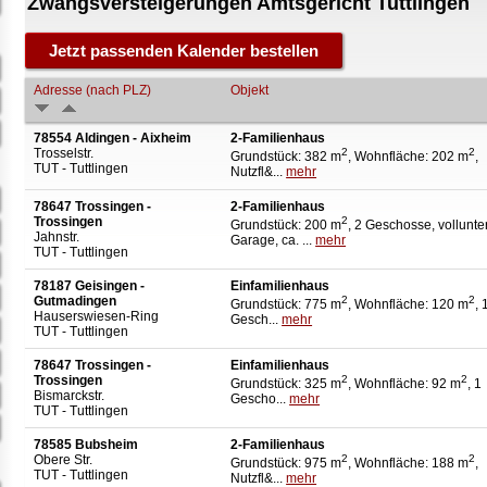
Zwangsversteigerungen Amtsgericht Tuttlingen
Adresse (nach PLZ)
Objekt
78554 Aldingen - Aixheim
2-Familienhaus
Trosselstr.
2
2
Grundstück: 382 m
, Wohnfläche: 202 m
,
TUT - Tuttlingen
Nutzfl&...
mehr
78647 Trossingen -
2-Familienhaus
Trossingen
2
Grundstück: 200 m
, 2 Geschosse, vollunter
Jahnstr.
Garage, ca. ...
mehr
TUT - Tuttlingen
78187 Geisingen -
Einfamilienhaus
Gutmadingen
2
2
Grundstück: 775 m
, Wohnfläche: 120 m
, 
Hauserswiesen-Ring
Gesch...
mehr
TUT - Tuttlingen
78647 Trossingen -
Einfamilienhaus
Trossingen
2
2
Grundstück: 325 m
, Wohnfläche: 92 m
, 1
Bismarckstr.
Gescho...
mehr
TUT - Tuttlingen
78585 Bubsheim
2-Familienhaus
Obere Str.
2
2
Grundstück: 975 m
, Wohnfläche: 188 m
,
TUT - Tuttlingen
Nutzfl&...
mehr