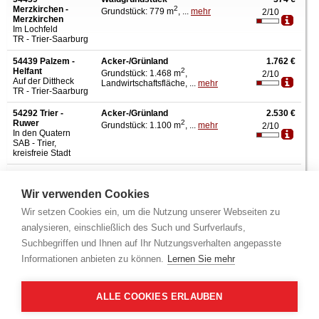
Merzkirchen -
2
Grundstück: 779 m
, ...
mehr
2/10
Merzkirchen
Im Lochfeld
TR - Trier-Saarburg
54439 Palzem -
Acker-/Grünland
1.762 €
Helfant
2
Grundstück: 1.468 m
,
2/10
Auf der Dittheck
Landwirtschaftsfläche, ...
mehr
TR - Trier-Saarburg
54292 Trier -
Acker-/Grünland
2.530 €
Ruwer
2
Grundstück: 1.100 m
, ...
mehr
2/10
In den Quatern
SAB - Trier,
kreisfreie Stadt
54439 Palzem -
Landwirtschaftsfläche
5.461 €
Helfant
2
Grundstück: 4.551 m
, ...
mehr
2/10
Wir verwenden Cookies
Ellerwies
TR - Trier-Saarburg
Wir setzen Cookies ein, um die Nutzung unserer Webseiten zu
analysieren, einschließlich des Such und Surfverlaufs,
54439 Palzem -
Acker-/Grünland
8.597 €
Helfant
2
Grundstück: 7.164 m
, ...
mehr
2/10
Suchbegriffen und Ihnen auf Ihr Nutzungsverhalten angepasste
Hinterm Kreutz
TR - Trier-Saarburg
Informationen anbieten zu können.
Lernen Sie mehr
54332
Grundstück
11.800 €
Wasserliesch
2
Grundstück: 75 m
, Grünfläche, ...
2/10
ALLE COOKIES ERLAUBEN
Neudorfstr.
mehr
TR - Trier-Saarburg