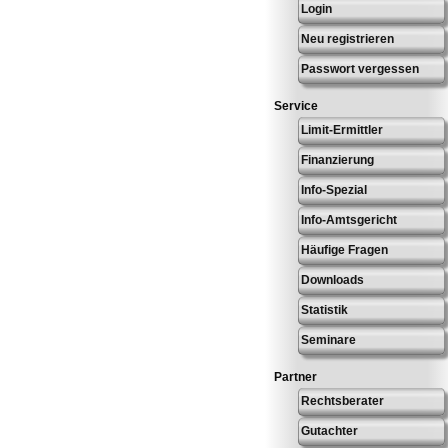
Login
Neu registrieren
Passwort vergessen
Service
Limit-Ermittler
Finanzierung
Info-Spezial
Info-Amtsgericht
Häufige Fragen
Downloads
Statistik
Seminare
Partner
Rechtsberater
Gutachter