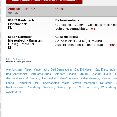
Adresse (nach PLZ)
Objekt
66862 Kindsbach
Einfamilienhaus
Eisenbahnstr.
2
Grundstück: 772 m
, 1 Geschoss, Keller, mi
KL -
Scheune, vernachläs...
mehr
66877 Ramstein-
Gewerbeobjekt
Miesenbach - Ramstein
2
Grundstück: 3.704 m
, Büro- und
Ludwig-Erhard-Str.
Ausstellungsgebäude im Rohbau, ...
mehr
KL -
Info - Amtsgericht
Weitere Amtsgerichte
Altenkirchen,
Alzey,
Andernach,
Bad Bergzabern,
Bad Dürkheim,
Bad Kreuznach,
Bad Sobernheim,
Bernkastel-Kues,
Betzdorf,
Bingen,
Bitburg,
Cochem,
Daun,
Di
Germersheim,
Grünstadt,
Hermeskeil,
Idar-Oberstein,
Kaiserslautern,
Kandel,
Ko
Landau,
Landstuhl,
Linz,
Ludwigshafen,
Mainz,
Mayen,
Montabaur,
Neustadt,
N
Rockenhausen,
Saarburg,
Simmern,
Sinzig,
Speyer,
St. Goar,
Trier,
Westerburg,
Zweibrücken,