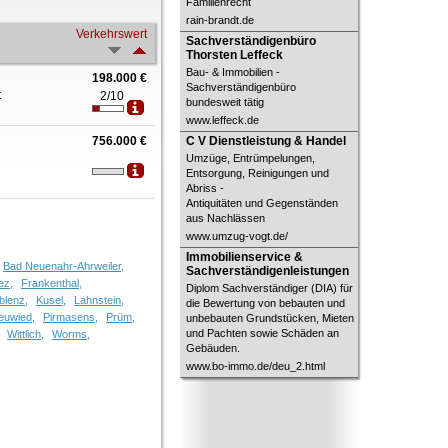
Familienrecht
rain-brandt.de
Verkehrswert
Sachverständigenbüro
Sachverständigenbüro
Thorsten Leffeck
Thorsten Leffeck
Bau- & Immobilien -
198.000 €
Sachverständigenbüro
t
2/10
bundesweit tätig
www.leffeck.de
C V Dienstleistung & Handel
756.000 €
C V Dienstleistung & Handel
Umzüge, Entrümpelungen,
Entsorgung, Reinigungen und
Abriss -
Antiquitäten und Gegenständen
aus Nachlässen
www.umzug-vogt.de/
Immobilienservice &
Immobilienservice &
Bad Neuenahr-Ahrweiler,
Sachverständigenleistungen
Sachverständigenleistungen
ez,
Frankenthal,
Diplom Sachverständiger (DIA) für
blenz,
Kusel,
Lahnstein,
die Bewertung von bebauten und
euwied,
Pirmasens,
Prüm,
unbebauten Grundstücken, Mieten
und Pachten sowie Schäden an
Wittlich,
Worms,
Gebäuden.
www.bo-immo.de/deu_2.html