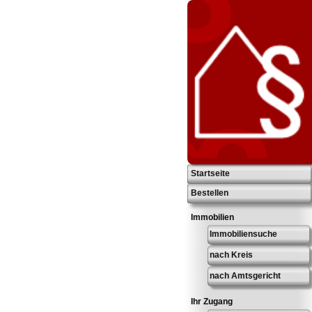
Startseite
Bestellen
Immobilien
Immobiliensuche
nach Kreis
nach Amtsgericht
Ihr Zugang