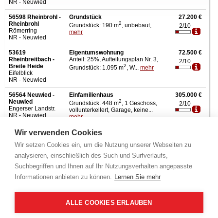
NR - Neuwied
56598 Rheinbrohl -
Grundstück
27.200 €
Rheinbrohl
2
Grundstück: 190 m
, unbebaut, ...
2/10
Römerring
mehr
NR - Neuwied
53619
Eigentumswohnung
72.500 €
Rheinbreitbach -
Anteil: 25%, Aufteilungsplan Nr. 3,
2/10
Breite Heide
2
Grundstück: 1.095 m
, W...
mehr
Eifelblick
NR - Neuwied
56564 Neuwied -
Einfamilienhaus
305.000 €
Neuwied
2
Grundstück: 448 m
, 1 Geschoss,
2/10
Engerser Landstr.
vollunterkellert, Garage, keine...
NR - Neuwied
mehr
Wir verwenden Cookies
53619
Doppelhaushälfte
418.000 €
Rheinbreitbach -
2
Grundstück: 360 m
, Wohnfläche:
2/10
Wir setzen Cookies ein, um die Nutzung unserer Webseiten zu
Breite Heide
2
128 m
, 2 Gesch...
mehr
Waldblick
analysieren, einschließlich des Such und Surfverlaufs,
NR - Neuwied
Suchbegriffen und Ihnen auf Ihr Nutzungsverhalten angepasste
Informationen anbieten zu können.
Lernen Sie mehr
ALLE COOKIES ERLAUBEN