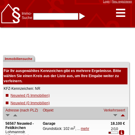
Login
|
Neu registrieren
Immo-
Suche:
Immo-Schnellsuche nach:
- KFZ-Kennzeichen
* Postleitzahl (1- bis 5-stellig)
* Ortsname
- Aktenzeichen
- UNIKA-ID
* Suche verfeinern durch
Kombinieren
6 Treffer
Immobiliensuche
z.B.:
15 Frankfurt
für
Frankfurt/Oder
und
6 Frankfurt
für Frankfurt
am Main
Für Ihr ausgewähltes Kennzeichen gibt es mehrere Ergebnisse. Bitte
Immobiliensuche
wählen Sie einen Kreis aus der Liste aus, um Ihre Eingabe weiter zu
verfeinern.
nach Kreis
KFZ-Kennzeichen: NR
nach Amtsgericht
Neuwied (5 Immobilien)
Neuwied (0 Immobilien)
Adresse (nach PLZ)
Objekt
Verkehrswert
56567 Neuwied -
Garage
18.100 €
Feldkirchen
2
Grundstück: 102 m
, ...
mehr
2/10
Lohmannstr.