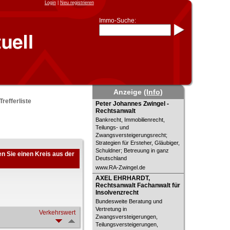
Login
|
Neu registrieren
Immo-Suche:
Immo-Schnellsuche nach:
- KFZ-Kennzeichen
* Postleitzahl (1- bis 5-stellig)
* Ortsname
- Aktenzeichen
- UNIKA-ID
* Suche verfeinern durch
Anzeige
(Info)
Kombinieren
Trefferliste
z.B.:
15 Frankfurt
für
Peter Johannes Zwingel -
Peter Johannes Zwingel -
Frankfurt/Oder
Rechtsanwalt
Rechtsanwalt
und
6 Frankfurt
für Frankfurt am
Main
Bankrecht, Immobilienrecht,
Teilungs- und
Immobiliensuche
Zwangsversteigerungsrecht;
nach Kreis
Strategien für Ersteher, Gläubiger,
Schuldner; Betreuung in ganz
n Sie einen Kreis aus der
nach Amtsgericht
Deutschland
www.RA-Zwingel.de
AXEL EHRHARDT, Rechtsanwalt
AXEL EHRHARDT,
Fachanwalt für Insolvenzrecht
Rechtsanwalt Fachanwalt für
Insolvenzrecht
Bundesweite Beratung und
Vertretung in
Verkehrswert
Zwangsversteigerungen,
Teilungsversteigerungen,