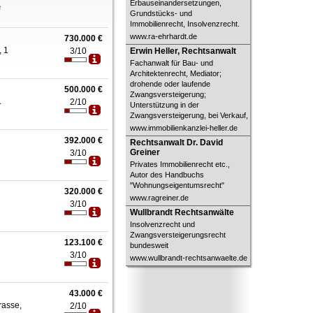
Erbauseinandersetzungen,
e
Grundstücks- und
Immobilienrecht, Insolvenzrecht.
www.ra-ehrhardt.de
730.000 €
Erwin Heller, Rechtsanwalt
, 1
3/10
Erwin Heller, Rechtsanwalt
Fachanwalt für Bau- und
Architektenrecht, Mediator;
drohende oder laufende
500.000 €
Zwangsversteigerung;
1
2/10
Unterstützung in der
Zwangsversteigerung, bei Verkauf,
www.immobilienkanzlei-heller.de
392.000 €
Rechtsanwalt Dr. David Greiner
Rechtsanwalt Dr. David
Greiner
3/10
Privates Immobilienrecht etc.,
Autor des Handbuchs
"Wohnungseigentumsrecht"
320.000 €
www.ragreiner.de
3/10
Wullbrandt Rechtsanwälte
Wullbrandt Rechtsanwälte
Insolvenzrecht und
Zwangsversteigerungsrecht
123.100 €
bundesweit
3/10
www.wullbrandt-rechtsanwaelte.de
43.000 €
rasse,
2/10