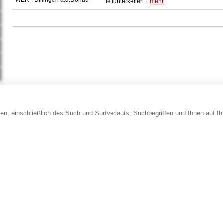
WER - Dillingen a.d.Donau
teilunterkellert...
mehr
en, einschließlich des Such und Surfverlaufs, Suchbegriffen und Ihnen auf I