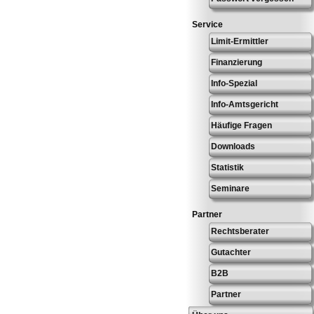
Service
Limit-Ermittler
Finanzierung
Info-Spezial
Info-Amtsgericht
Häufige Fragen
Downloads
Statistik
Seminare
Partner
Rechtsberater
Gutachter
B2B
Partner