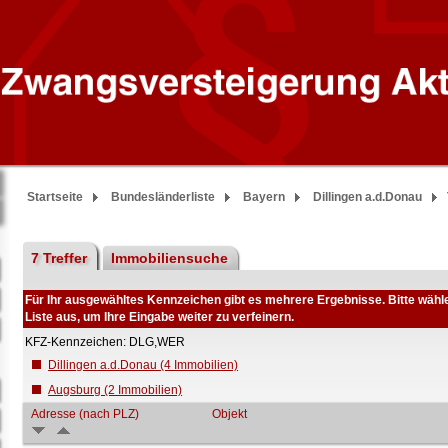
Startseite
Bundesländerliste
Bayern
Dillingen a.d.Donau
7 Treffer
Immobiliensuche
Für Ihr ausgewähltes Kennzeichen gibt es mehrere Ergebnisse. Bitte wähle
Liste aus, um Ihre Eingabe weiter zu verfeinern.
KFZ-Kennzeichen: DLG,WER
Dillingen a.d.Donau (4 Immobilien)
Augsburg (2 Immobilien)
Adresse (nach PLZ)
Objekt