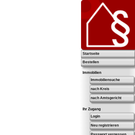
Startseite
Bestellen
Immobilien
Immobiliensuche
nach Kreis
nach Amtsgericht
Ihr Zugang
Login
Neu registrieren
Passwort vergessen