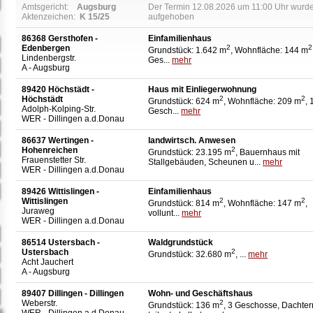
Amtsgericht:
Augsburg
Der Termin 12.08.2026 um 11:00 Uhr wurd
Aktenzeichen:
K 15/25
aufgehoben
86368 Gersthofen -
Einfamilienhaus
Edenbergen
2
2
Grundstück: 1.642 m
, Wohnfläche: 144 m
Lindenbergstr.
Ges...
mehr
A - Augsburg
89420 Höchstädt -
Haus mit Einliegerwohnung
Höchstädt
2
2
Grundstück: 624 m
, Wohnfläche: 209 m
, 
Adolph-Kolping-Str.
Gesch...
mehr
WER - Dillingen a.d.Donau
86637 Wertingen -
landwirtsch. Anwesen
Hohenreichen
2
Grundstück: 23.195 m
, Bauernhaus mit
Frauenstetter Str.
Stallgebäuden, Scheunen u...
mehr
WER - Dillingen a.d.Donau
89426 Wittislingen -
Einfamilienhaus
Wittislingen
2
2
Grundstück: 814 m
, Wohnfläche: 147 m
,
Juraweg
vollunt...
mehr
WER - Dillingen a.d.Donau
86514 Ustersbach -
Waldgrundstück
Ustersbach
2
Grundstück: 32.680 m
, ...
mehr
Acht Jauchert
A - Augsburg
89407 Dillingen - Dillingen
Wohn- und Geschäftshaus
Weberstr.
2
Grundstück: 136 m
, 3 Geschosse, Dachter