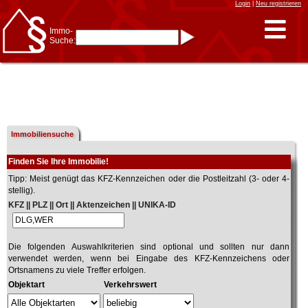
Login
|
Neu registrieren
Immo-
Suche:
Immo-Schnellsuche nach:
- KFZ-Kennzeichen
* Postleitzahl (1- bis 5-stellig)
* Ortsname
- Aktenzeichen
- UNIKA-ID
* Suche verfeinern durch
Kombinieren
7 Treffer
Immobiliensuche
z.B.:
15 Frankfurt
für
Frankfurt/Oder
und
6 Frankfurt
für Frankfurt
am Main
Finden Sie Ihre Immobilie!
Immobiliensuche
Tipp: Meist genügt das KFZ-Kennzeichen oder die Postleitzahl (3- oder 4-
nach Kreis
stellig).
KFZ || PLZ || Ort || Aktenzeichen || UNIKA-ID
nach Amtsgericht
Die folgenden Auswahlkriterien sind optional und sollten nur dann
verwendet werden, wenn bei Eingabe des KFZ-Kennzeichens oder
Ortsnamens zu viele Treffer erfolgen.
Objektart
Verkehrswert