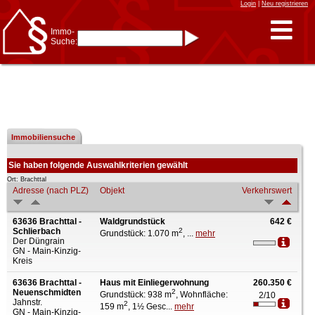
Login
|
Neu registrieren
Immo-
Suche:
Immo-Schnellsuche nach:
- KFZ-Kennzeichen
* Postleitzahl (1- bis 5-stellig)
* Ortsname
- Aktenzeichen
- UNIKA-ID
* Suche verfeinern durch
Kombinieren
3 Treffer
Immobiliensuche
z.B.:
15 Frankfurt
für
Frankfurt/Oder
und
6 Frankfurt
für Frankfurt
am Main
Sie haben folgende Auswahlkriterien gewählt
Immobiliensuche
Ort: Brachttal
Adresse (nach PLZ)
Objekt
Verkehrswert
nach Kreis
nach Amtsgericht
63636 Brachttal -
Waldgrundstück
642 €
Schlierbach
2
Grundstück: 1.070 m
, ...
mehr
Der Düngrain
GN - Main-Kinzig-
Kreis
63636 Brachttal -
Haus mit Einliegerwohnung
260.350 €
Neuenschmidten
2
Grundstück: 938 m
, Wohnfläche:
2/10
Jahnstr.
2
159 m
, 1½ Gesc...
mehr
GN - Main-Kinzig-