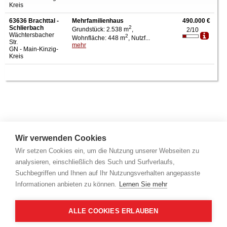
Kreis
63636 Brachttal -
Mehrfamilienhaus
490.000 €
Schlierbach
2
Grundstück: 2.538 m
,
2/10
Wächtersbacher
2
Wohnfläche: 448 m
, Nutzf...
Str.
mehr
GN - Main-Kinzig-
Kreis
Wir verwenden Cookies
Wir setzen Cookies ein, um die Nutzung unserer Webseiten zu
analysieren, einschließlich des Such und Surfverlaufs,
Suchbegriffen und Ihnen auf Ihr Nutzungsverhalten angepasste
Informationen anbieten zu können.
Lernen Sie mehr
ALLE COOKIES ERLAUBEN