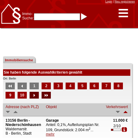
Login
|
Neu registrieren
Immo-
Suche:
Immo-Schnellsuche nach:
- KFZ-Kennzeichen
* Postleitzahl (1- bis 5-stellig)
* Ortsname
- Aktenzeichen
- UNIKA-ID
* Suche verfeinern durch
Kombinieren
97 Treffer
Immobiliensuche
z.B.:
15 Frankfurt
für
Frankfurt/Oder
und
6 Frankfurt
für Frankfurt
am Main
Sie haben folgende Auswahlkriterien gewählt
Immobiliensuche
Ort: Berlin
nach Kreis
1
2
3
4
5
6
7
8
nach Amtsgericht
9
10
Adresse (nach PLZ)
Objekt
Verkehrswert
13156 Berlin -
Garage
11.000 €
Niederschönhausen
Anteil: 0,1%, Aufteilungsplan Nr.
2/10
Waldemarstr.
2
109, Grundstück: 2.004 m
...
B - Berlin, Stadt
mehr