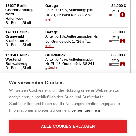
13627 Berlin -
Garage
24.000 €
Charlottenburg-
Anteil: 0,15%, Aufteilungsplan
2/10
Nord
2
Nr. 73, Grundstück: 7.822 m
...
Halemweg
mehr
B - Berlin, Stadt
14193 Berlin -
Garage
39.000 €
Grunewald
Anteil: 0,1%, Aufteilungsplan Nr.
2/10
Kronberger Str.
2
16, Grundstück: 1.726 m
,...
B - Berlin, Stadt
mehr
14050 Berlin -
Grundstück
65.000 €
Westend
Anteil: 0,45%, Aufteilungsplan
2/10
Ruhwaldweg
Nr. PL 12, Grundstück: 38.241
B - Berlin, Stadt
2
mehr
m
13581 Berlin -
Eigentumswohnung
95.000 €
Wir verwenden Cookies
Spandau
Anteil: 0,57%, Aufteilungsplan
3/10
Elsflether Weg
2
Nr. 43, Grundstück: 6.839 m
...
Wir setzen Cookies ein, um die Nutzung unserer Webseiten zu
B - Berlin, Stadt
mehr
analysieren, einschließlich des Such und Surfverlaufs,
13158 Berlin -
Eigentumswohnung
100.000 €
Suchbegriffen und Ihnen auf Ihr Nutzungsverhalten angepasste
Wilhelmsruh
Anteil: 2,02%, Aufteilungsplan
2/10
Hauptstr.
2
Informationen anbieten zu können.
Lernen Sie mehr
Nr. 25, Grundstück: 2.084 m
...
B - Berlin, Stadt
mehr
12351 Berlin -
Eigentumswohnung
100.000 €
ALLE COOKIES ERLAUBEN
Buckow
Anteil: 2,1%, Aufteilungsplan Nr.
2/10
Grünlingweg
2
10, Grundstück: 2.512 m
,...