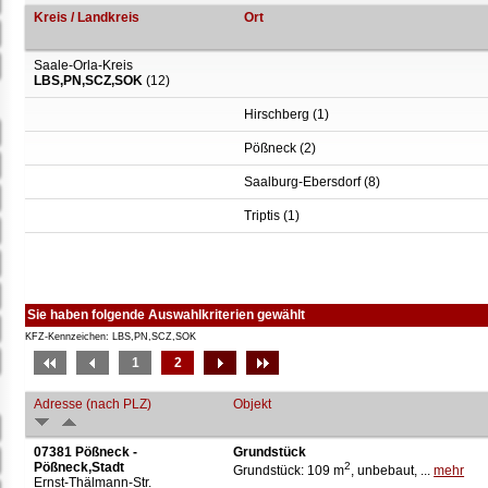
Kreis / Landkreis
Ort
Saale-Orla-Kreis
LBS,PN,SCZ,SOK
(12)
Hirschberg (1)
Pößneck (2)
Saalburg-Ebersdorf (8)
Triptis (1)
Sie haben folgende Auswahlkriterien gewählt
KFZ-Kennzeichen: LBS,PN,SCZ,SOK
1
2
Adresse (nach PLZ)
Objekt
07381 Pößneck -
Grundstück
Pößneck,Stadt
2
Grundstück: 109 m
, unbebaut, ...
mehr
Ernst-Thälmann-Str.