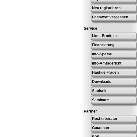
Neu registrieren
Passwort vergessen
Service
Limit-Ermittler
Finanzierung
Info-Spezial
Info-Amtsgericht
Häufige Fragen
Downloads
Statistik
Seminare
Partner
Rechtsberater
Gutachter