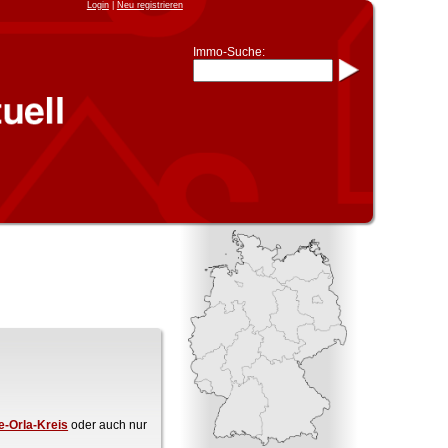
Login
|
Neu registrieren
Immo-Suche:
Immo-Schnellsuche nach:
- KFZ-Kennzeichen
* Postleitzahl (1- bis 5-stellig)
* Ortsname
- Aktenzeichen
- UNIKA-ID
* Suche verfeinern durch
Kombinieren
z.B.:
15 Frankfurt
für
Frankfurt/Oder
und
6 Frankfurt
für Frankfurt am
Main
Immobiliensuche
nach Kreis
nach Amtsgericht
e-Orla-Kreis
oder auch nur