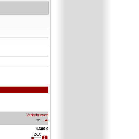
Verkehrswert
4.360 €
2/10