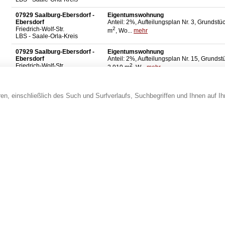
07929 Saalburg-Ebersdorf -
Eigentumswohnung
Ebersdorf
Anteil: 2%, Aufteilungsplan Nr. 3, Grundstü
Friedrich-Wolf-Str.
2
m
, Wo...
mehr
LBS - Saale-Orla-Kreis
07929 Saalburg-Ebersdorf -
Eigentumswohnung
Ebersdorf
Anteil: 2%, Aufteilungsplan Nr. 15, Grundst
Friedrich-Wolf-Str.
2
2.919 m
, W...
mehr
LBS - Saale-Orla-Kreis
07929 Saalburg-Ebersdorf -
Eigentumswohnung
Ebersdorf
Anteil: 2%, Aufteilungsplan Nr. 27, Grundst
en, einschließlich des Such und Surfverlaufs, Suchbegriffen und Ihnen auf I
Friedrich-Wolf-Str.
2
2.919 m
, W...
mehr
LBS - Saale-Orla-Kreis
1
2