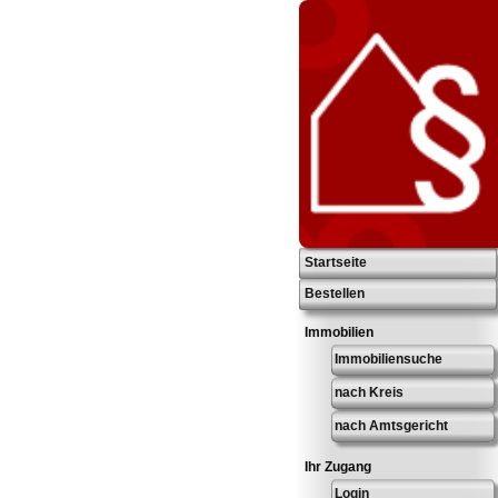
Startseite
Bestellen
Immobilien
Immobiliensuche
nach Kreis
nach Amtsgericht
Ihr Zugang
Login