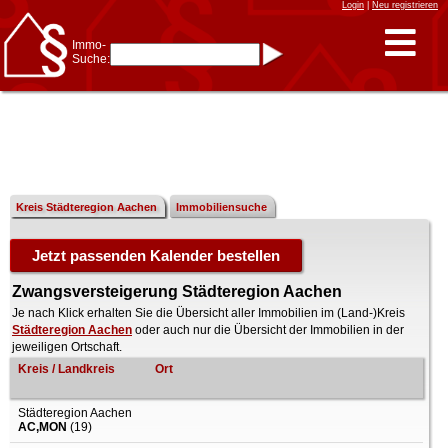
Login
|
Neu registrieren
Immo-
Suche:
Immo-Schnellsuche nach:
- KFZ-Kennzeichen
* Postleitzahl (1- bis 5-stellig)
* Ortsname
- Aktenzeichen
- UNIKA-ID
* Suche verfeinern durch
Kombinieren
z.B.:
15 Frankfurt
für
Frankfurt/Oder
Kreis Städteregion Aachen
Immobiliensuche
und
6 Frankfurt
für Frankfurt
am Main
Immobiliensuche
nach Kreis
Zwangsversteigerung Städteregion Aachen
nach Amtsgericht
Je nach Klick erhalten Sie die Übersicht aller Immobilien im (Land-)Kreis
Städteregion Aachen
oder auch nur die Übersicht der Immobilien in der
jeweiligen Ortschaft.
Kreis / Landkreis
Ort
Städteregion Aachen
AC,MON
(19)