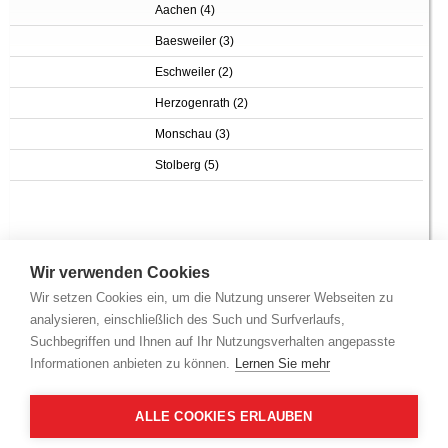
Aachen (4)
Baesweiler (3)
Eschweiler (2)
Herzogenrath (2)
Monschau (3)
Stolberg (5)
Wir verwenden Cookies
Für Ihr ausgewähltes Kennzeichen gibt es mehrere Ergebnisse.
Wir setzen Cookies ein, um die Nutzung unserer Webseiten zu
Bitte wählen Sie einen Kreis aus der Liste aus, um Ihre Eingabe
analysieren, einschließlich des Such und Surfverlaufs,
weiter zu verfeinern.
Suchbegriffen und Ihnen auf Ihr Nutzungsverhalten angepasste
KFZ-Kennzeichen: AC,MON
Informationen anbieten zu können.
Lernen Sie mehr
Städteregion Aachen (18 Immobilien)
Düren (17 Immobilien)
ALLE COOKIES ERLAUBEN
1
2
3
4