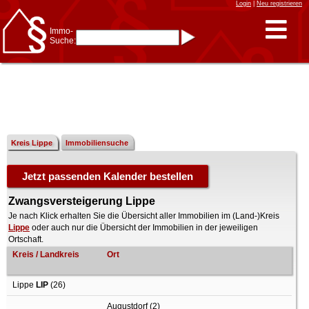
Login
|
Neu registrieren
Immo-
Suche:
Immo-Schnellsuche nach:
- KFZ-Kennzeichen
* Postleitzahl (1- bis 5-stellig)
* Ortsname
- Aktenzeichen
- UNIKA-ID
* Suche verfeinern durch
Kombinieren
z.B.:
15 Frankfurt
für
Frankfurt/Oder
Kreis Lippe
Immobiliensuche
und
6 Frankfurt
für Frankfurt
am Main
Immobiliensuche
nach Kreis
Zwangsversteigerung Lippe
nach Amtsgericht
Je nach Klick erhalten Sie die Übersicht aller Immobilien im (Land-)Kreis
Lippe
oder auch nur die Übersicht der Immobilien in der jeweiligen
Ortschaft.
Kreis / Landkreis
Ort
Lippe
LIP
(26)
Augustdorf (2)