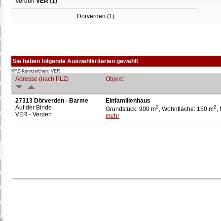
Verden
VER
(1)
Dörverden (1)
Sie haben folgende Auswahlkriterien gewählt
KFZ-Kennzeichen: VER
Adresse (nach PLZ)
Objekt
27313 Dörverden - Barme
Einfamilienhaus
Auf der Binde
2
2
Grundstück: 900 m
, Wohnfläche: 150 m
,
VER - Verden
mehr