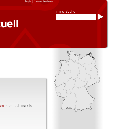
Login
|
Neu registrieren
Immo-Suche:
Immo-Schnellsuche nach:
- KFZ-Kennzeichen
* Postleitzahl (1- bis 5-stellig)
* Ortsname
- Aktenzeichen
- UNIKA-ID
* Suche verfeinern durch
Kombinieren
z.B.:
15 Frankfurt
für
Frankfurt/Oder
und
6 Frankfurt
für Frankfurt am
Main
Immobiliensuche
nach Kreis
nach Amtsgericht
en
oder auch nur die