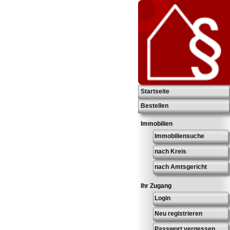
Startseite
Bestellen
Immobilien
Immobiliensuche
nach Kreis
nach Amtsgericht
Ihr Zugang
Login
Neu registrieren
Passwort vergessen