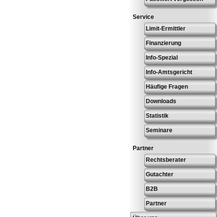
Service
Limit-Ermittler
Finanzierung
Info-Spezial
Info-Amtsgericht
Häufige Fragen
Downloads
Statistik
Seminare
Partner
Rechtsberater
Gutachter
B2B
Partner