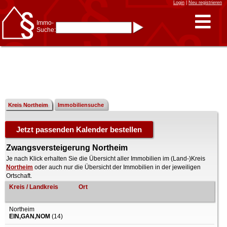
Login
|
Neu registrieren
Immo-
Suche:
Immo-Schnellsuche nach:
- KFZ-Kennzeichen
* Postleitzahl (1- bis 5-stellig)
* Ortsname
- Aktenzeichen
- UNIKA-ID
* Suche verfeinern durch
Kombinieren
z.B.:
15 Frankfurt
für
Frankfurt/Oder
Kreis Northeim
Immobiliensuche
und
6 Frankfurt
für Frankfurt
am Main
Immobiliensuche
nach Kreis
Zwangsversteigerung Northeim
nach Amtsgericht
Je nach Klick erhalten Sie die Übersicht aller Immobilien im (Land-)Kreis
Northeim
oder auch nur die Übersicht der Immobilien in der jeweiligen
Ortschaft.
Kreis / Landkreis
Ort
Northeim
EIN,GAN,NOM
(14)