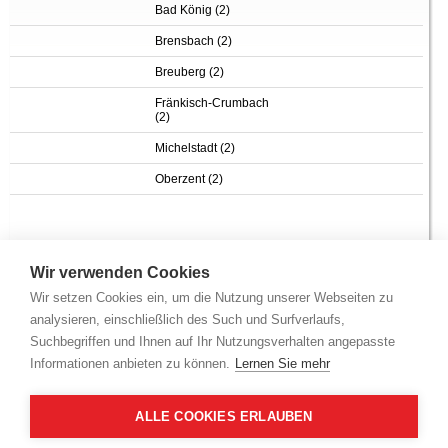
Bad König (2)
Brensbach (2)
Breuberg (2)
Fränkisch-Crumbach
(2)
Michelstadt (2)
Oberzent (2)
Wir verwenden Cookies
Wir setzen Cookies ein, um die Nutzung unserer Webseiten zu
Sie haben folgende Auswahlkriterien gewählt
analysieren, einschließlich des Such und Surfverlaufs,
KFZ-Kennzeichen: ERB
Suchbegriffen und Ihnen auf Ihr Nutzungsverhalten angepasste
1
2
Informationen anbieten zu können.
Lernen Sie mehr
Adresse (nach
PLZ)
Objekt
Verkehrswert
ALLE COOKIES ERLAUBEN