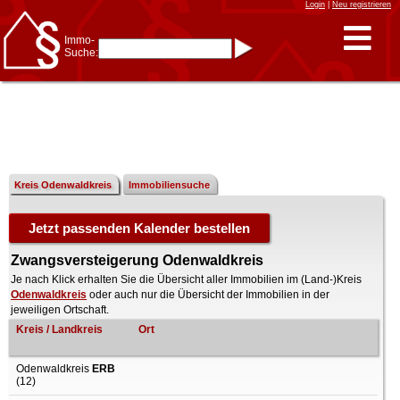
Login
|
Neu registrieren
Immo-
Suche:
Immo-Schnellsuche nach:
- KFZ-Kennzeichen
* Postleitzahl (1- bis 5-stellig)
* Ortsname
- Aktenzeichen
- UNIKA-ID
* Suche verfeinern durch
Kombinieren
z.B.:
15 Frankfurt
für
Frankfurt/Oder
Kreis Odenwaldkreis
Immobiliensuche
und
6 Frankfurt
für Frankfurt
am Main
Immobiliensuche
nach Kreis
Zwangsversteigerung Odenwaldkreis
nach Amtsgericht
Je nach Klick erhalten Sie die Übersicht aller Immobilien im (Land-)Kreis
Odenwaldkreis
oder auch nur die Übersicht der Immobilien in der
jeweiligen Ortschaft.
Kreis / Landkreis
Ort
Odenwaldkreis
ERB
(12)