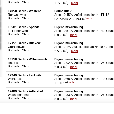
B - Berlin, Stadt
2
1.726 m
,...
mehr
14050 Berlin - Westend
Grundstück
Ruhwaldweg
Anteil: 0,45%, Aufteilungsplan Nr. PL 12,
B - Berlin, Stadt
2
mehr
Grundstück: 38.241 m
13581 Berlin - Spandau
Eigentumswohnung
Elsflether Weg
Anteil: 0,57%, Aufteilungsplan Nr. 43, Grun
B - Berlin, Stadt
2
6.839 m
...
mehr
12351 Berlin - Buckow
Eigentumswohnung
Grünlingweg
Anteil: 2,1%, Aufteilungsplan Nr. 10, Grund
B - Berlin, Stadt
2
2.512 m
,...
mehr
13158 Berlin - Wilhelmsruh
Eigentumswohnung
Hauptstr.
Anteil: 2,02%, Aufteilungsplan Nr. 25, Grun
B - Berlin, Stadt
2
2.084 m
...
mehr
12249 Berlin - Lankwitz
Eigentumswohnung
Wichurastr.
Anteil: 0,68%, Aufteilungsplan Nr. 79, Grun
B - Berlin, Stadt
2
mehr
11.507 m
12489 Berlin - Adlershof
Eigentumswohnung
Wassermannstr.
Anteil: 1,33%, Aufteilungsplan Nr. 26, Grun
B - Berlin, Stadt
2
3.082 m
...
mehr
12559 Berlin - Siedl.
Wochenendhaus
Schönhorst
2
Grundstück: 721 m
, Carport, ca. 2017 an