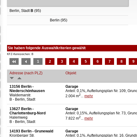
Berlin, Stadt
B
(95)
Berlin (95)
Sie haben folgende Auswahlkriterien gewählt
KFZ-Kennzeichen: B
1
2
3
4
5
6
7
8
9
Adresse (nach PLZ)
Objekt
13156 Berlin -
Garage
Niederschönhausen
Anteil: 0,1%, Aufteilungsplan Nr. 109, Grun
Waldemarstr.
2
2.004 m
...
mehr
B - Berlin, Stadt
13627 Berlin -
Garage
Charlottenburg-Nord
Anteil: 0,15%, Aufteilungsplan Nr. 73, Grun
Halemweg
2
7.822 m
...
mehr
B - Berlin, Stadt
14193 Berlin - Grunewald
Garage
Kronberger Str.
Anteil: 0,1%, Aufteilungsplan Nr. 16, Grund