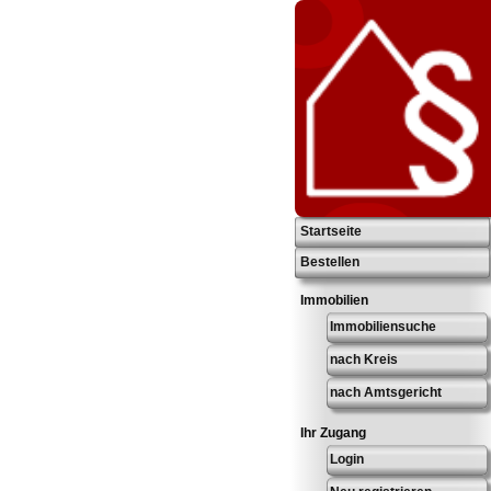
Startseite
Bestellen
Immobilien
Immobiliensuche
nach Kreis
nach Amtsgericht
Ihr Zugang
Login