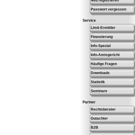
Neu registrieren
Passwort vergessen
Service
Limit-Ermittler
Finanzierung
Info-Spezial
Info-Amtsgericht
Häufige Fragen
Downloads
Statistik
Seminare
Partner
Rechtsberater
Gutachter
B2B