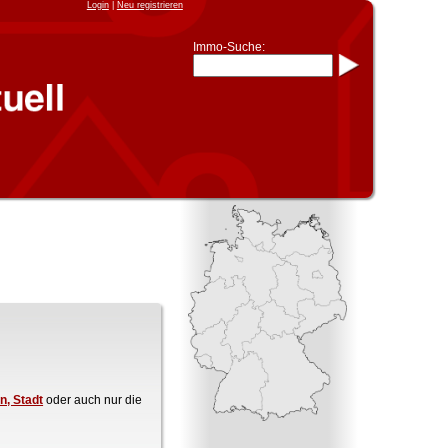
Login
|
Neu registrieren
Immo-Suche:
Immo-Schnellsuche nach:
- KFZ-Kennzeichen
* Postleitzahl (1- bis 5-stellig)
* Ortsname
- Aktenzeichen
- UNIKA-ID
* Suche verfeinern durch
Kombinieren
z.B.:
15 Frankfurt
für
Frankfurt/Oder
und
6 Frankfurt
für Frankfurt am
Main
Immobiliensuche
nach Kreis
nach Amtsgericht
in, Stadt
oder auch nur die