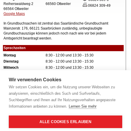
Reiherswaldweg 2
66560 Ottweiler
06824 309-49
66564 Ottweiler
Google Maps
In Grundbuchsachen ist zentral das Saarländische Grundbuchamt
Mainzerstr. 176, 66121 Saarbrücken zuständig, unbeglaubigte
Grundbuchauszüge können jedoch noch nach wie vor bei jedem
Amtsgericht beantragt werden.
Sprechzeiten
Montag
8:30 - 12:00 und 13:30 - 15:30
Dienstag
8:30 - 12:00 und 13:30 - 15:30
Mittwoch
8:30 - 12:00 und 13:30 - 15:30
Donnerstag
8:30 - 12:00 und 13:30 - 15:30
Wir verwenden Cookies
Freitag
8:30 - 12:00 und 13:30 - 15:00
Wir setzen Cookies ein, um die Nutzung unserer Webseiten zu
Bei Teilnahme an einer Zwangsversteigerung ist eine Sicherheitsleistung
analysieren, einschließlich des Such und Surfverlaufs,
in Höhe von 10% des festgesetzten Verkehrswertes zu erbringen. Bitte
Suchbegriffen und Ihnen auf Ihr Nutzungsverhalten angepasste
Hinweise!
beachten Sie hierzu folgende
Informationen anbieten zu können.
Lernen Sie mehr
Alle Angaben ohne Gewähr.
ALLE COOKIES ERLAUBEN