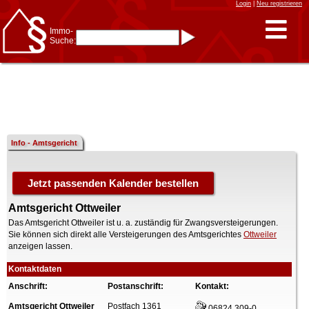
Login
|
Neu registrieren
Immo-
Suche:
Immo-Schnellsuche nach:
- KFZ-Kennzeichen
* Postleitzahl (1- bis 5-stellig)
* Ortsname
- Aktenzeichen
- UNIKA-ID
* Suche verfeinern durch
Kombinieren
z.B.:
15 Frankfurt
für
Frankfurt/Oder
Info - Amtsgericht
und
6 Frankfurt
für Frankfurt
am Main
Immobiliensuche
nach Kreis
Amtsgericht Ottweiler
nach Amtsgericht
Das Amtsgericht Ottweiler ist u. a. zuständig für Zwangsversteigerungen.
Sie können sich direkt alle Versteigerungen des Amtsgerichtes
Ottweiler
anzeigen lassen.
Kontaktdaten
Anschrift:
Postanschrift:
Kontakt:
Amtsgericht Ottweiler
Postfach 1361
06824 309-0