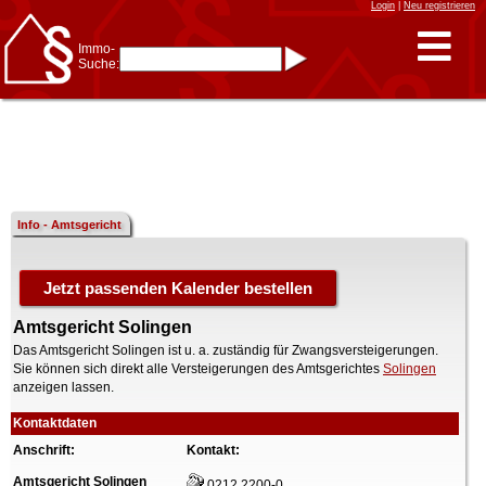
Login
|
Neu registrieren
Immo-
Suche:
Immo-Schnellsuche nach:
- KFZ-Kennzeichen
* Postleitzahl (1- bis 5-stellig)
* Ortsname
- Aktenzeichen
- UNIKA-ID
* Suche verfeinern durch
Kombinieren
z.B.:
15 Frankfurt
für
Frankfurt/Oder
Info - Amtsgericht
und
6 Frankfurt
für Frankfurt
am Main
Immobiliensuche
nach Kreis
Amtsgericht Solingen
nach Amtsgericht
Das Amtsgericht Solingen ist u. a. zuständig für Zwangsversteigerungen.
Sie können sich direkt alle Versteigerungen des Amtsgerichtes
Solingen
anzeigen lassen.
Kontaktdaten
Anschrift:
Kontakt:
Amtsgericht Solingen
0212 2200-0