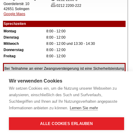
Goerdelerstr. 10
0212 2200-222
42651 Solingen
Google Maps
Sprechzeiten
Montag
8:00 - 12:00
Dienstag
8:00 - 12:00
Mittwoch
8:00 - 12:00 und 13:30 - 14:30
Donnerstag
8:00 - 12:00
Freitag
8:00 - 12:00
Bei Teilnahme an einer Zwangsversteigerung ist eine Sicherheitsleistung
in Höhe von 10% des festgesetzten Verkehrswertes zu erbringen. Bitte
Hinweise!
beachten Sie hierzu folgende
Wir verwenden Cookies
Wir setzen Cookies ein, um die Nutzung unserer Webseiten zu
analysieren, einschließlich des Such und Surfverlaufs,
Alle Angaben ohne Gewähr.
Suchbegriffen und Ihnen auf Ihr Nutzungsverhalten angepasste
Informationen anbieten zu können.
Lernen Sie mehr
ALLE COOKIES ERLAUBEN