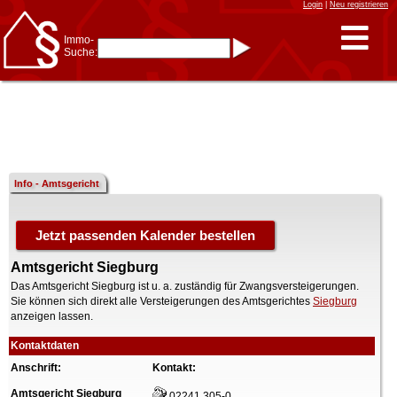
Login
|
Neu registrieren
Immo-
Suche:
Immo-Schnellsuche nach:
- KFZ-Kennzeichen
* Postleitzahl (1- bis 5-stellig)
* Ortsname
- Aktenzeichen
- UNIKA-ID
* Suche verfeinern durch
Kombinieren
z.B.:
15 Frankfurt
für
Frankfurt/Oder
Info - Amtsgericht
und
6 Frankfurt
für Frankfurt
am Main
Immobiliensuche
nach Kreis
Amtsgericht Siegburg
nach Amtsgericht
Das Amtsgericht Siegburg ist u. a. zuständig für Zwangsversteigerungen.
Sie können sich direkt alle Versteigerungen des Amtsgerichtes
Siegburg
anzeigen lassen.
Kontaktdaten
Anschrift:
Kontakt:
Amtsgericht Siegburg
02241 305-0