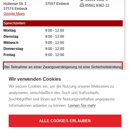
Hullerser Str. 1
37557 Einbeck
05561 9382-12
37574 Einbeck
Google Maps
Sprechzeiten
Montag
9:00 - 12:00
Dienstag
9:00 - 12:00
Mittwoch
9:00 - 12:00
Donnerstag
9:00 - 12:00
Freitag
9:00 - 12:00
Bei Teilnahme an einer Zwangsversteigerung ist eine Sicherheitsleistung
in Höhe von 10% des festgesetzten Verkehrswertes zu erbringen. Bitte
Hinweise!
beachten Sie hierzu folgende
Wir verwenden Cookies
Wir setzen Cookies ein, um die Nutzung unserer Webseiten zu
analysieren, einschließlich des Such und Surfverlaufs,
Alle Angaben ohne Gewähr.
Suchbegriffen und Ihnen auf Ihr Nutzungsverhalten angepasste
Informationen anbieten zu können.
Lernen Sie mehr
ALLE COOKIES ERLAUBEN