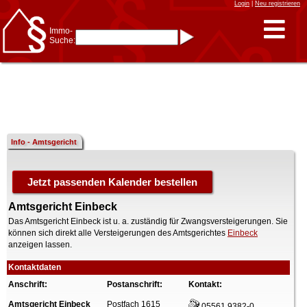
Login
|
Neu registrieren
Immo-
Suche:
Immo-Schnellsuche nach:
- KFZ-Kennzeichen
* Postleitzahl (1- bis 5-stellig)
* Ortsname
- Aktenzeichen
- UNIKA-ID
* Suche verfeinern durch
Kombinieren
z.B.:
15 Frankfurt
für
Frankfurt/Oder
Info - Amtsgericht
und
6 Frankfurt
für Frankfurt
am Main
Immobiliensuche
nach Kreis
Amtsgericht Einbeck
nach Amtsgericht
Das Amtsgericht Einbeck ist u. a. zuständig für Zwangsversteigerungen. Sie
können sich direkt alle Versteigerungen des Amtsgerichtes
Einbeck
anzeigen lassen.
Kontaktdaten
Anschrift:
Postanschrift:
Kontakt:
Amtsgericht Einbeck
Postfach 1615
05561 9382-0