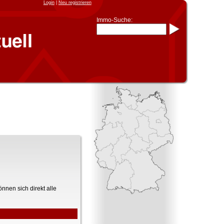
Login
|
Neu registrieren
Immo-Suche:
Immo-Schnellsuche nach:
- KFZ-Kennzeichen
* Postleitzahl (1- bis 5-stellig)
* Ortsname
- Aktenzeichen
- UNIKA-ID
* Suche verfeinern durch
Kombinieren
z.B.:
15 Frankfurt
für
Frankfurt/Oder
und
6 Frankfurt
für Frankfurt am
Main
Immobiliensuche
nach Kreis
nach Amtsgericht
nnen sich direkt alle