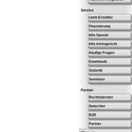
Service
Limit-Ermittler
Finanzierung
Info-Spezial
Info-Amtsgericht
Häufige Fragen
Downloads
Statistik
Seminare
Partner
Rechtsberater
Gutachter
B2B
Partner