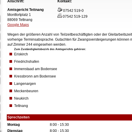
Anschrift:
Kontakt:
Amtsgericht Tettnang
07542 519-0
Montfortplatz 1
07542 519-129
88069 Tettnang
Google Maps
Wegen der größeren Anzahl von Teilzeitbeschäftigten oder der Gleitarbeitszeit
vorherige Terminsabsprache. Gutachten für Zwangsversteigerungen können nu
auf Zimmer 244 eingesehen werden.
Zum Zuständigkeitsbezirk des Amtsgerichts gehören:
Eriskirch
Friedrichshafen
Immenstaad am Bodensee
Kressbronn am Bodensee
Langenargen
Meckenbeuren
Neukirch
Tettnang
Sprechzeiten
Montag
8:00 - 15:30
Dienstag
8:00 - 15:30