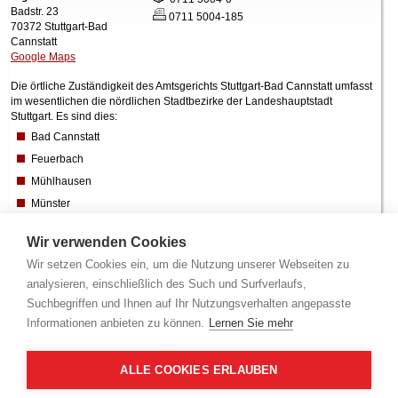
Badstr. 23
0711 5004-185
70372 Stuttgart-Bad
Cannstatt
Google Maps
Die örtliche Zuständigkeit des Amtsgerichts Stuttgart-Bad Cannstatt umfasst
im wesentlichen die nördlichen Stadtbezirke der Landeshauptstadt
Stuttgart. Es sind dies:
Bad Cannstatt
Feuerbach
Mühlhausen
Münster
Obertürkheim
Wir verwenden Cookies
Stammheim
Wir setzen Cookies ein, um die Nutzung unserer Webseiten zu
Untertürkheim
analysieren, einschließlich des Such und Surfverlaufs,
Weilimdorf
Suchbegriffen und Ihnen auf Ihr Nutzungsverhalten angepasste
Zuffenhausen
Informationen anbieten zu können.
Lernen Sie mehr
Für die übrigen Stadtbezirke der Landeshauptstadt Stuttgart ist das Amtsgericht Stuttgart
zuständig. Die Grenze der beiden Gerichtsbezirke verläuft entlang von Stadtbezirksgrenzen.
Sprechzeiten
ALLE COOKIES ERLAUBEN
Montag
9:00 - 11:30 und 13:30 - 15:30