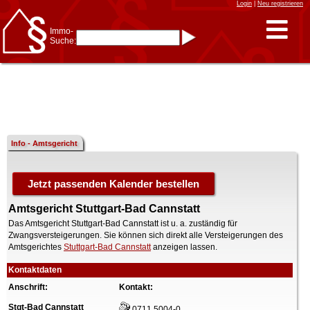
Login
|
Neu registrieren
Immo-
Suche:
Immo-Schnellsuche nach:
- KFZ-Kennzeichen
* Postleitzahl (1- bis 5-stellig)
* Ortsname
- Aktenzeichen
- UNIKA-ID
* Suche verfeinern durch
Kombinieren
z.B.:
15 Frankfurt
für
Frankfurt/Oder
Info - Amtsgericht
und
6 Frankfurt
für Frankfurt
am Main
Immobiliensuche
nach Kreis
Amtsgericht Stuttgart-Bad Cannstatt
nach Amtsgericht
Das Amtsgericht Stuttgart-Bad Cannstatt ist u. a. zuständig für
Zwangsversteigerungen. Sie können sich direkt alle Versteigerungen des
Amtsgerichtes
Stuttgart-Bad Cannstatt
anzeigen lassen.
Kontaktdaten
Anschrift:
Kontakt:
Stgt-Bad Cannstatt
0711 5004-0