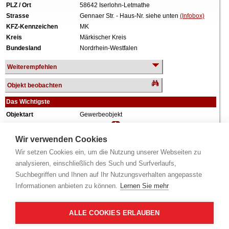
PLZ / Ort
58642 Iserlohn-Letmathe
Strasse
Gennaer Str. - Haus-Nr. siehe unten
(Infobox)
KFZ-Kennzeichen
MK
Kreis
Märkischer Kreis
Bundesland
Nordrhein-Westfalen
Weiterempfehlen
Objekt beobachten
Das Wichtigste
Objektart
Gewerbeobjekt
Verkehrswert
345.958 €
Wiederholungstermin
Nein
Wir verwenden Cookies
Termin
siehe unten
(Infobox)
Wir setzen Cookies ein, um die Nutzung unserer Webseiten zu
Grundstück
769 m²
analysieren, einschließlich des Such und Surfverlaufs,
Weiteres
Teilunterkellert, Produktionsgebäude mit Büro-
Suchbegriffen und Ihnen auf Ihr Nutzungsverhalten angepasste
und Lagertrakt, es gibt Einschränkungen durch
Informationen anbieten zu können.
Lernen Sie mehr
Altlasten.
Alle Angaben ohne Gewähr.
ALLE COOKIES ERLAUBEN