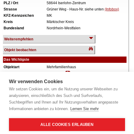
PLZ / Ort
58644 Iserlohn-Zentrum
Strasse
Grüner Weg - Haus-Nr. siehe unten
(Infobox)
KFZ-Kennzeichen
MK
Kreis
Märkischer Kreis
Bundesland
Nordrhein-Westfalen
Weiterempfehlen
Objekt beobachten
Das Wichtigste
Objektart
Mehrfamilienhaus
Verkehrswert
180.000 €
Wiederholungstermin
Nein
Wir verwenden Cookies
Termin
siehe unten
(Infobox)
Wir setzen Cookies ein, um die Nutzung unserer Webseiten zu
Baujahr
ca. 1958
analysieren, einschließlich des Such und Surfverlaufs,
Grundstück
251 m²
Suchbegriffen und Ihnen auf Ihr Nutzungsverhalten angepasste
Wohnfläche
192 m²
Informationen anbieten zu können.
Lernen Sie mehr
Weiteres
3 Einheiten, 2 Geschosse, ausgebautes
Dachgeschoss, vollunterkellert, Garage.
ALLE COOKIES ERLAUBEN
Alle Angaben ohne Gewähr.