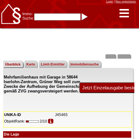
Login
|
Neu registrieren
Immo-
Suche:
Immo-Schnellsuche nach:
- KFZ-Kennzeichen
* Postleitzahl (1- bis 5-stellig)
* Ortsname
- Aktenzeichen
- UNIKA-ID
* Suche verfeinern durch
Kombinieren
z.B.:
15 Frankfurt
für
Frankfurt/Oder
Überblick
Karte
Limit-Ermittler
Immobiliensuche
und
6 Frankfurt
für Frankfurt
am Main
Mehrfamilienhaus mit Garage in 58644
Immobiliensuche
Iserlohn-Zentrum, Grüner Weg soll zum
nach Kreis
Zwecke der Aufhebung der Gemeinschaft
gemäß ZVG zwangsversteigert werden.
nach Amtsgericht
UNIKA-ID
J45465
ObjektRank:
2/10
Die Lage