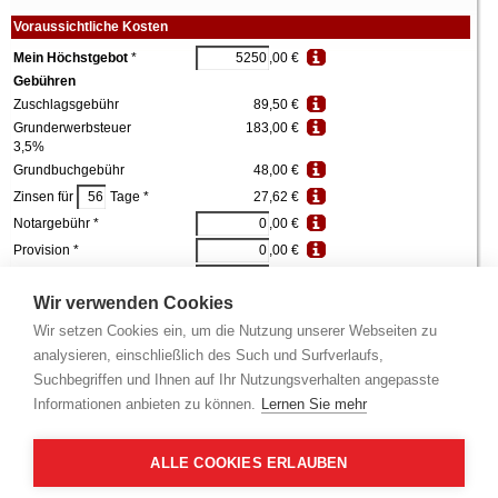
Voraussichtliche Kosten
Mein Höchstgebot
*
,00 €
Gebühren
Zuschlagsgebühr
89,50 €
Grunderwerbsteuer
183,00 €
3,5%
Grundbuchgebühr
48,00 €
Zinsen für
Tage *
27,62 €
Notargebühr *
,00 €
Provision *
,00 €
sonstige Aufwendungen *
,00 €
Summe aller Gebühren
348,12 €
Wir verwenden Cookies
Gesamtaufwand
5.598,12 €
Wir setzen Cookies ein, um die Nutzung unserer Webseiten zu
analysieren, einschließlich des Such und Surfverlaufs,
Finanzierungsplan
Suchbegriffen und Ihnen auf Ihr Nutzungsverhalten angepasste
Eigenkapital *
,00 €
Informationen anbieten zu können.
Lernen Sie mehr
benötigtes Darlehen
3.598,12 €
Zinssatz *
%
ALLE COOKIES ERLAUBEN
Tilgungssatz *
%
Ihre monatliche
16,49 €