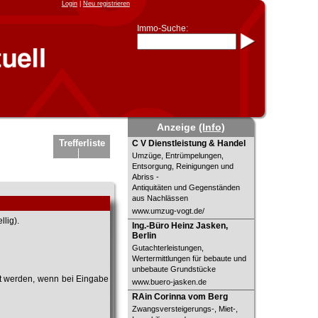
Login
|
Neu registrieren
Immo-Suche:
Immo-Schnellsuche nach:
- KFZ-Kennzeichen
* Postleitzahl (1- bis 5-stellig)
* Ortsname
- Aktenzeichen
- UNIKA-ID
* Suche verfeinern durch
Anzeige
(Info)
Kombinieren
z.B.:
15 Frankfurt
für
C V Dienstleistung & Handel
Trefferliste
C V Dienstleistung & Handel
Frankfurt/Oder
Umzüge, Entrümpelungen,
und
6 Frankfurt
für Frankfurt am
Main
Entsorgung, Reinigungen und
Abriss -
Immobiliensuche
Antiquitäten und Gegenständen
nach Kreis
aus Nachlässen
www.umzug-vogt.de/
nach Amtsgericht
lig).
Ing.-Büro Heinz Jasken, Berlin
Ing.-Büro Heinz Jasken,
Berlin
Gutachterleistungen,
Wertermittlungen für bebaute und
unbebaute Grundstücke
et werden, wenn bei Eingabe
www.buero-jasken.de
RAin Corinna vom Berg
RAin Corinna vom Berg
Zwangsversteigerungs-, Miet-,