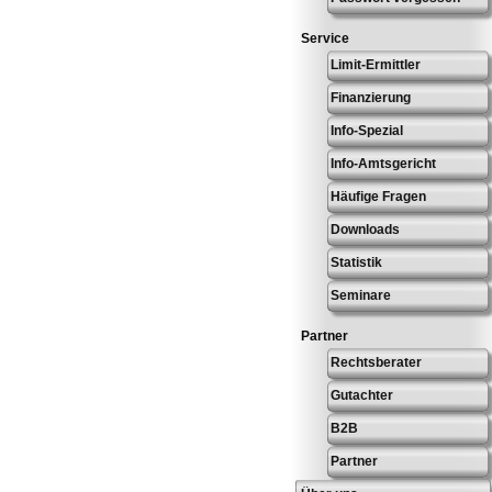
Service
Limit-Ermittler
Finanzierung
Info-Spezial
Info-Amtsgericht
Häufige Fragen
Downloads
Statistik
Seminare
Partner
Rechtsberater
Gutachter
B2B
Partner