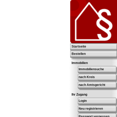
Startseite
Bestellen
Immobilien
Immobiliensuche
nach Kreis
nach Amtsgericht
Ihr Zugang
Login
Neu registrieren
Passwort vergessen