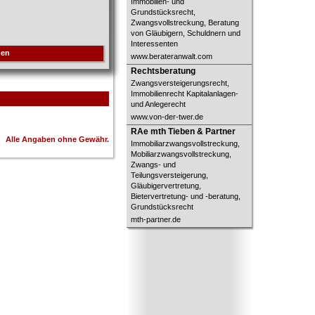
Immobilien- und
Grundstücksrecht,
Zwangsvollstreckung, Beratung
von Gläubigern, Schuldnern und
Interessenten
hen
www.berateranwalt.com
Rechtsberatung
Rechtsberatung
Zwangsversteigerungsrecht,
Immobilienrecht Kapitalanlagen-
und Anlegerecht
www.von-der-twer.de
RAe mth Tieben & Partner
RAe mth Tieben & Partner
Alle Angaben ohne Gewähr.
Immobiliarzwangsvollstreckung,
Mobiliarzwangsvollstreckung,
Zwangs- und
Teilungsversteigerung,
Gläubigervertretung,
Bietervertretung- und -beratung,
Grundstücksrecht
mth-partner.de