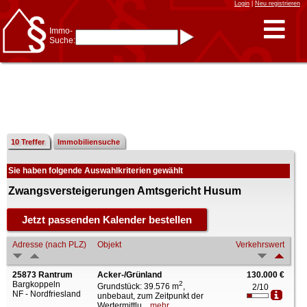
Login
|
Neu registrieren
Immo-
Suche:
Immo-Schnellsuche nach:
- KFZ-Kennzeichen
* Postleitzahl (1- bis 5-stellig)
* Ortsname
- Aktenzeichen
- UNIKA-ID
* Suche verfeinern durch
Kombinieren
z.B.:
15 Frankfurt
für
Frankfurt/Oder
10 Treffer
Immobiliensuche
und
6 Frankfurt
für Frankfurt
am Main
Sie haben folgende Auswahlkriterien gewählt
Immobiliensuche
nach Kreis
Zwangsversteigerungen Amtsgericht Husum
nach Amtsgericht
Adresse (nach PLZ)
Objekt
Verkehrswert
25873 Rantrum
Acker-/Grünland
130.000 €
Bargkoppeln
2
Grundstück: 39.576 m
,
2/10
NF - Nordfriesland
unbebaut, zum Zeitpunkt der
Wertermittlu...
mehr