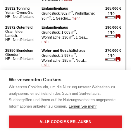
25832 Tönning
Einfamilienhaus
165.000 €
Yurian-Ovens-Str.
2
Grundstück: 802 m
, Wohnfläche:
2/10
NF - Nordfriesland
2
96 m
, 1 Gescho...
mehr
25872 Ostenfeld
Einfamilienhaus
190.000 €
Ostenfelder
2
Grundstück: 1.003 m
,
2/10
Landstr.
2
Wohnfläche: 130 m
, 1 Ges...
NF - Nordfriesland
mehr
25850 Bondelum
Wohn- und Geschäftshaus
270.000 €
Oberdorf
2
Grundstück: 2.997 m
,
2/10
NF - Nordfriesland
2
Wohnfläche: 185 m
, Nutzf...
mehr
25840
2-Familienhaus
275.000 €
Friedrichstadt
2
Grundstück: 154 m
, Wohnfläche:
2/10
Wir verwenden Cookies
Westerhafenstr.
2
176 m
, 2 Gesch...
mehr
NF - Nordfriesland
Wir setzen Cookies ein, um die Nutzung unserer Webseiten zu
analysieren, einschließlich des Such und Surfverlaufs,
25813 Husum -
Einfamilienhaus
278.000 €
Schobüll
2
Suchbegriffen und Ihnen auf Ihr Nutzungsverhalten angepasste
Grundstück: 919 m
, Wohnfläche:
3/10
Altenwunge
2
158 m
, 1 Gesch...
mehr
Informationen anbieten zu können.
Lernen Sie mehr
NF - Nordfriesland
25866 Mildstedt -
Einfamilienhaus
300.000 €
Mildstedt
2
Grundstück: 998 m
, Wohnfläche:
ALLE COOKIES ERLAUBEN
2/10
Hauptstr.
2
153 m
, 1 Gesch...
mehr
NF - Nordfriesland