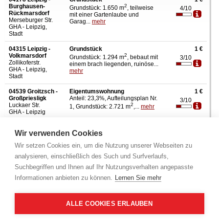
Burghausen-
2
Grundstück: 1.650 m
, teilweise
4/10
Rückmarsdorf
mit einer Gartenlaube und
Merseburger Str.
Garag...
mehr
GHA - Leipzig,
Stadt
04315 Leipzig -
Grundstück
1 €
Volkmarsdorf
2
Grundstück: 1.294 m
, bebaut mit
3/10
Zollikoferstr.
einem brach liegenden, ruinöse...
GHA - Leipzig,
mehr
Stadt
04539 Groitzsch -
Eigentumswohnung
1 €
Großpriesligk
Anteil: 23,3%, Aufteilungsplan Nr.
3/10
Luckaer Str.
2
1, Grundstück: 2.721 m
,...
mehr
GHA - Leipzig
04889 Schildau
Waldgrundstück
5.000 €
Wir verwenden Cookies
Belgern
2
Grundstück: 10.056 m
,
2/10
OZ - Nordsachsen
Flurbereinigungsverfahren ist
Wir setzen Cookies ein, um die Nutzung unserer Webseiten zu
anhängig, ...
mehr
analysieren, einschließlich des Such und Surfverlaufs,
04158 Leipzig -
Garage
6.400 €
Suchbegriffen und Ihnen auf Ihr Nutzungsverhalten angepasste
Wiederitzsch
Anteil: 0,32%, Aufteilungsplan Nr.
2/10
Informationen anbieten zu können.
Lernen Sie mehr
Robinienweg
2
mehr
123, Grundstück: 7.549 m
GHA - Leipzig,
Stadt
ALLE COOKIES ERLAUBEN
04779 Wermsdorf
Baugrundstück
7.920 €
- Liptitz
2
Grundstück: 440 m
, das alte
2/10