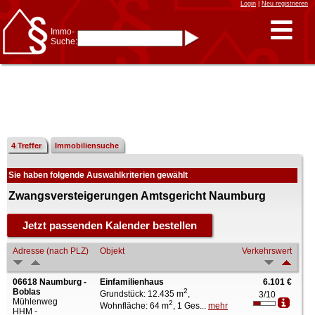
Login
|
Neu registrieren
Immo-
Suche:
Immo-Schnellsuche nach:
- KFZ-Kennzeichen
* Postleitzahl (1- bis 5-stellig)
* Ortsname
- Aktenzeichen
- UNIKA-ID
* Suche verfeinern durch
Kombinieren
z.B.:
15 Frankfurt
für
Frankfurt/Oder
4 Treffer
Immobiliensuche
und
6 Frankfurt
für Frankfurt
am Main
Sie haben folgende Auswahlkriterien gewählt
Immobiliensuche
nach Kreis
Zwangsversteigerungen Amtsgericht Naumburg
nach Amtsgericht
Adresse (nach PLZ)
Objekt
Verkehrswert
06618 Naumburg -
Einfamilienhaus
6.101 €
Boblas
2
Grundstück: 12.435 m
,
3/10
Mühlenweg
2
Wohnfläche: 64 m
, 1 Ges...
mehr
HHM -