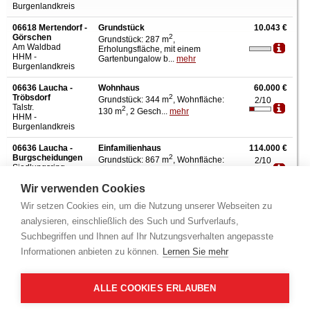
Burgenlandkreis
06618 Mertendorf -
Grundstück
10.043 €
Görschen
2
Grundstück: 287 m
,
Am Waldbad
Erholungsfläche, mit einem
HHM -
Gartenbungalow b...
mehr
Burgenlandkreis
06636 Laucha -
Wohnhaus
60.000 €
Tröbsdorf
2
Grundstück: 344 m
, Wohnfläche:
2/10
Talstr.
2
130 m
, 2 Gesch...
mehr
HHM -
Burgenlandkreis
06636 Laucha -
Einfamilienhaus
114.000 €
Burgscheidungen
2
Grundstück: 867 m
, Wohnfläche:
2/10
Siedlungsring
2
107 m
, 2 Gesch...
mehr
HHM -
Burgenlandkreis
Wir verwenden Cookies
Wir setzen Cookies ein, um die Nutzung unserer Webseiten zu
Info - Amtsgericht
analysieren, einschließlich des Such und Surfverlaufs,
Weitere Amtsgerichte
Suchbegriffen und Ihnen auf Ihr Nutzungsverhalten angepasste
Aschersleben,
Bernburg,
Bitterfeld-Wolfen,
Burg,
Dessau-Roßlau,
Informationen anbieten zu können.
Lernen Sie mehr
Lutherstadt Eisleben,
Gardelegen,
Halberstadt,
Haldensleben,
Halle,
Köthen,
Magdeburg,
Merseburg,
Naumburg,
Oschersleben,
Quedlinburg,
Salzwedel,
Sangerhausen,
Schönebeck,
Staßfurt,
Stendal,
Weißenfels,
Wernigerode,
ALLE COOKIES ERLAUBEN
Lutherstadt Wittenberg,
Wolmirstedt,
Zeitz,
Zerbst,